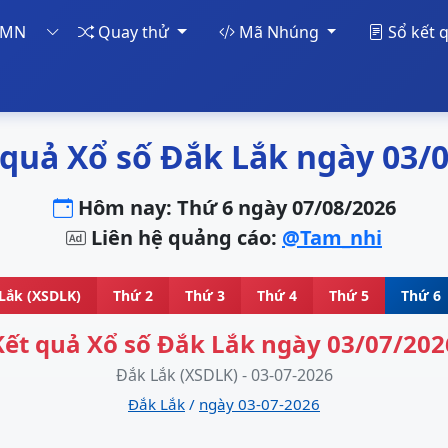
SMN
Quay thử
Mã Nhúng
Sổ kết 
quả Xổ số Đắk Lắk ngày 03/
Hôm nay: Thứ 6 ngày 07/08/2026
Liên hệ quảng cáo:
@Tam_nhi
Lắk (XSDLK)
Thứ 2
Thứ 3
Thứ 4
Thứ 5
Thứ 6
Kết quả Xổ số Đắk Lắk ngày 03/07/202
Đắk Lắk (XSDLK) - 03-07-2026
Đắk Lắk
/
ngày 03-07-2026