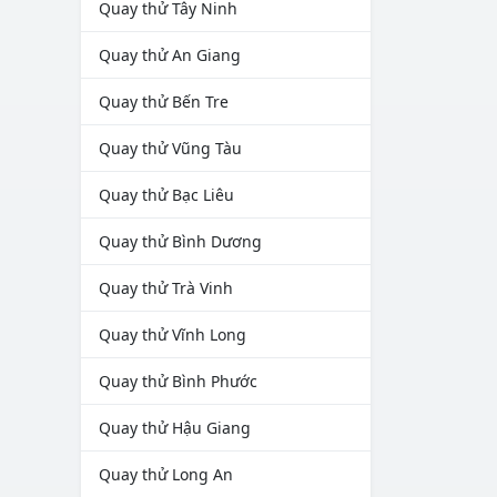
Quay thử Tây Ninh
Quay thử An Giang
Quay thử Bến Tre
Quay thử Vũng Tàu
Quay thử Bạc Liêu
Quay thử Bình Dương
Quay thử Trà Vinh
Quay thử Vĩnh Long
Quay thử Bình Phước
Quay thử Hậu Giang
Quay thử Long An