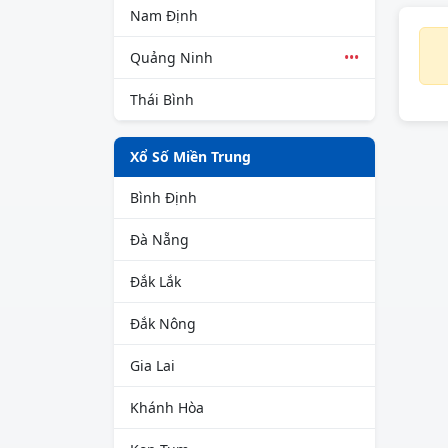
Nam Định
Quảng Ninh
•••
Thái Bình
Xổ Số Miền Trung
Bình Định
Đà Nẵng
Đắk Lắk
Đắk Nông
Gia Lai
Khánh Hòa