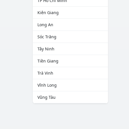
TP Hồ Chí Minh
Kiên Giang
Long An
Sóc Trăng
Tây Ninh
Tiền Giang
Trà Vinh
Vĩnh Long
Vũng Tàu