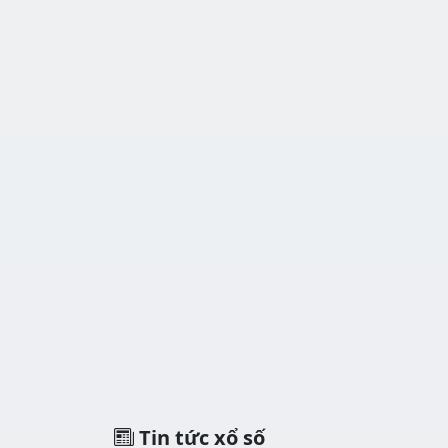
Tin tức xổ số