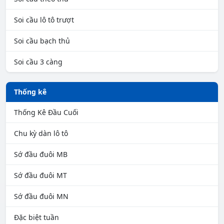
Soi cầu lô tô trượt
Soi cầu bạch thủ
Soi cầu 3 càng
Thống kê
Thống Kê Đầu Cuối
Chu kỳ dàn lô tô
Sớ đầu đuôi MB
Sớ đầu đuôi MT
Sớ đầu đuôi MN
Đặc biệt tuần