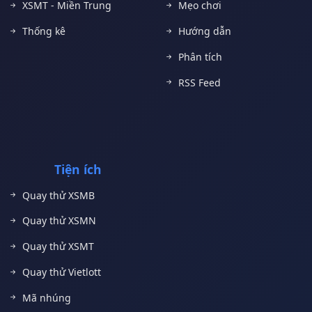
XSMT - Miền Trung
Mẹo chơi
Thống kê
Hướng dẫn
Phân tích
RSS Feed
Tiện ích
Quay thử XSMB
Quay thử XSMN
Quay thử XSMT
Quay thử Vietlott
Mã nhúng