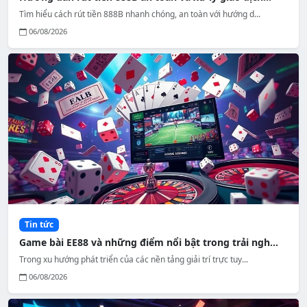
Tìm hiểu cách rút tiền 888B nhanh chóng, an toàn với hướng d...
06/08/2026
Tin tức
Game bài EE88 và những điểm nổi bật trong trải ngh...
Trong xu hướng phát triển của các nền tảng giải trí trực tuy...
06/08/2026