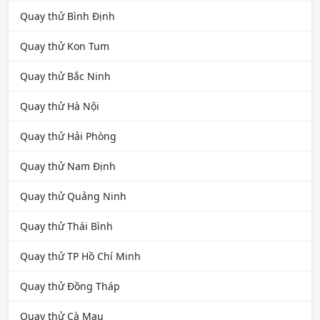
Quay thử Bình Định
Quay thử Kon Tum
Quay thử Bắc Ninh
Quay thử Hà Nội
Quay thử Hải Phòng
Quay thử Nam Định
Quay thử Quảng Ninh
Quay thử Thái Bình
Quay thử TP Hồ Chí Minh
Quay thử Đồng Tháp
Quay thử Cà Mau