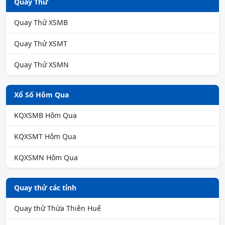
Quay Thử
Quay Thử XSMB
Quay Thử XSMT
Quay Thử XSMN
Xổ Số Hôm Qua
KQXSMB Hôm Qua
KQXSMT Hôm Qua
KQXSMN Hôm Qua
Quay thử các tỉnh
Quay thử Thừa Thiên Huế