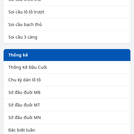
Soi cầu lô tô trượt
Soi cầu bạch thủ
Soi cầu 3 càng
Thống kê
Thống Kê Đầu Cuối
Chu kỳ dàn lô tô
Sớ đầu đuôi MB
Sớ đầu đuôi MT
Sớ đầu đuôi MN
Đặc biệt tuần