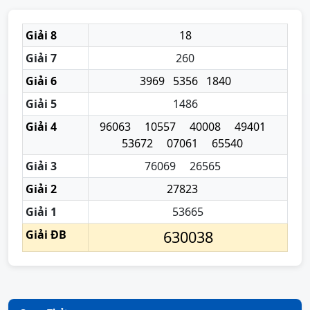
Giải 8
18
Giải 7
260
Giải 6
3969
5356
1840
Giải 5
1486
Giải 4
96063
10557
40008
49401
53672
07061
65540
Giải 3
76069
26565
Giải 2
27823
Giải 1
53665
Giải ĐB
630038