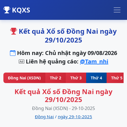
KQXS
Kết quả Xổ số Đồng Nai ngày
29/10/2025
Hôm nay: Chủ nhật ngày 09/08/2026
Liên hệ quảng cáo:
@Tam_nhi
Đồng Nai (XSDN)
Thứ 2
Thứ 3
Thứ 4
Thứ 5
Kết quả Xổ số Đồng Nai ngày
29/10/2025
Đồng Nai (XSDN) - 29-10-2025
Đồng Nai
/
ngày 29-10-2025