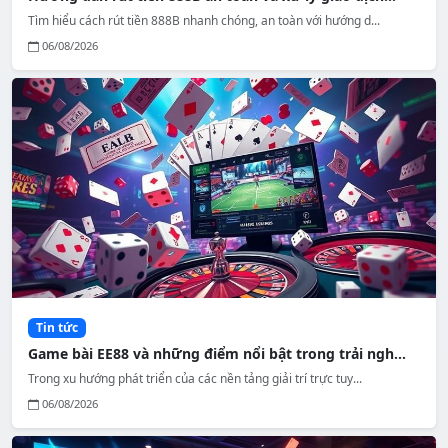
Tìm hiểu cách rút tiền 888B nhanh chóng, an toàn với hướng d...
06/08/2026
Tin tức
Game bài EE88 và những điểm nổi bật trong trải ngh...
Trong xu hướng phát triển của các nền tảng giải trí trực tuy...
06/08/2026