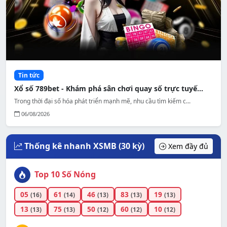
Tin tức
Xổ số 789bet - Khám phá sân chơi quay số trực tuyế...
Trong thời đại số hóa phát triển mạnh mẽ, nhu cầu tìm kiếm c...
06/08/2026
Thống kê nhanh XSMB (30 kỳ)
Xem đầy đủ
Top 10 Số Nóng
05
61
46
83
19
(16)
(14)
(13)
(13)
(13)
13
75
50
60
10
(13)
(13)
(12)
(12)
(12)