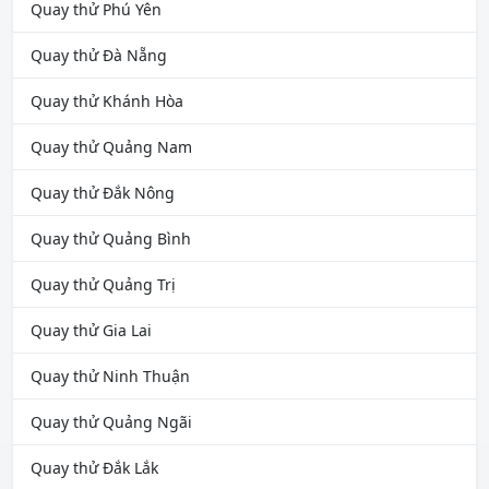
Quay thử Phú Yên
Quay thử Đà Nẵng
Quay thử Khánh Hòa
Quay thử Quảng Nam
Quay thử Đắk Nông
Quay thử Quảng Bình
Quay thử Quảng Trị
Quay thử Gia Lai
Quay thử Ninh Thuận
Quay thử Quảng Ngãi
Quay thử Đắk Lắk