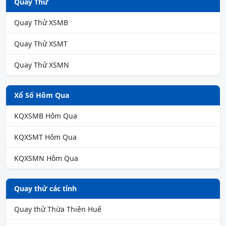
Quay Thử
Quay Thử XSMB
Quay Thử XSMT
Quay Thử XSMN
Xổ Số Hôm Qua
KQXSMB Hôm Qua
KQXSMT Hôm Qua
KQXSMN Hôm Qua
Quay thử các tỉnh
Quay thử Thừa Thiên Huế