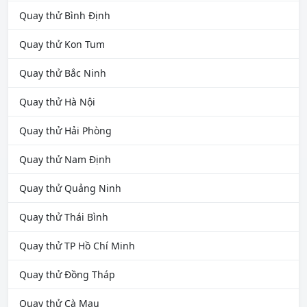
Quay thử Bình Định
Quay thử Kon Tum
Quay thử Bắc Ninh
Quay thử Hà Nội
Quay thử Hải Phòng
Quay thử Nam Định
Quay thử Quảng Ninh
Quay thử Thái Bình
Quay thử TP Hồ Chí Minh
Quay thử Đồng Tháp
Quay thử Cà Mau