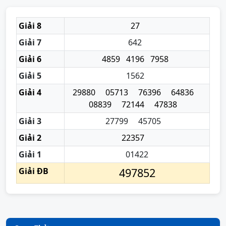
Giải 8
27
Giải 7
642
Giải 6
4859
4196
7958
Giải 5
1562
Giải 4
29880
05713
76396
64836
08839
72144
47838
Giải 3
27799
45705
Giải 2
22357
Giải 1
01422
Giải ĐB
497852