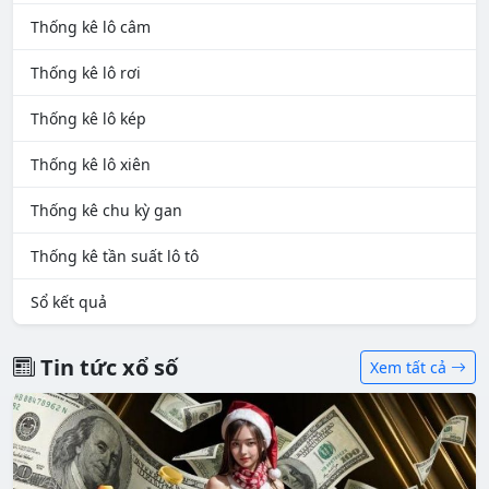
Thống kê lô câm
Thống kê lô rơi
Thống kê lô kép
Thống kê lô xiên
Thống kê chu kỳ gan
Thống kê tần suất lô tô
Sổ kết quả
Tin tức xổ số
Xem tất cả