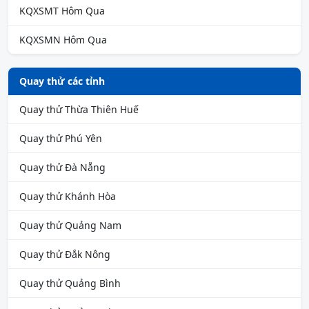
KQXSMT Hôm Qua
KQXSMN Hôm Qua
Quay thử các tỉnh
Quay thử Thừa Thiên Huế
Quay thử Phú Yên
Quay thử Đà Nẵng
Quay thử Khánh Hòa
Quay thử Quảng Nam
Quay thử Đắk Nông
Quay thử Quảng Bình