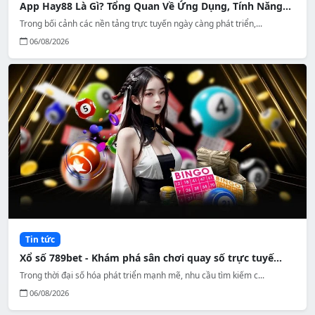
App Hay88 Là Gì? Tổng Quan Về Ứng Dụng, Tính Năng...
Trong bối cảnh các nền tảng trực tuyến ngày càng phát triển,...
06/08/2026
Tin tức
Xổ số 789bet - Khám phá sân chơi quay số trực tuyế...
Trong thời đại số hóa phát triển mạnh mẽ, nhu cầu tìm kiếm c...
06/08/2026