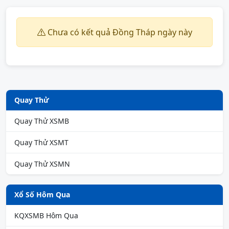
Chưa có kết quả Đồng Tháp ngày này
Quay Thử
Quay Thử XSMB
Quay Thử XSMT
Quay Thử XSMN
Xổ Số Hôm Qua
KQXSMB Hôm Qua