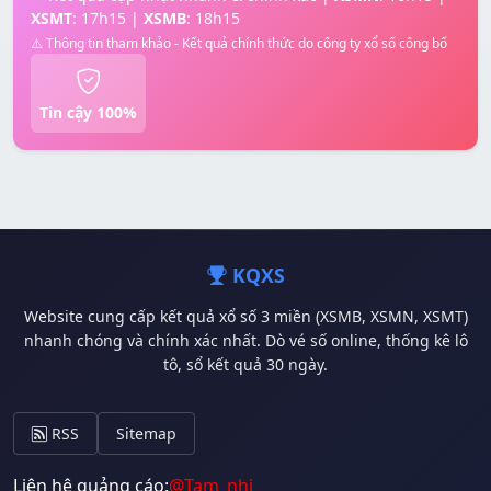
XSMT
: 17h15 |
XSMB
: 18h15
⚠️ Thông tin tham khảo - Kết quả chính thức do công ty xổ số công bố
Tin cậy 100%
KQXS
Website cung cấp kết quả xổ số 3 miền (XSMB, XSMN, XSMT)
nhanh chóng và chính xác nhất. Dò vé số online, thống kê lô
tô, sổ kết quả 30 ngày.
RSS
Sitemap
Liên hệ quảng cáo:
@Tam_nhi