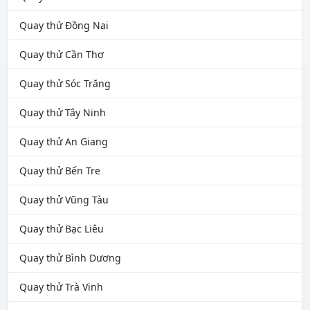
Quay thử Đồng Nai
Quay thử Cần Thơ
Quay thử Sóc Trăng
Quay thử Tây Ninh
Quay thử An Giang
Quay thử Bến Tre
Quay thử Vũng Tàu
Quay thử Bạc Liêu
Quay thử Bình Dương
Quay thử Trà Vinh