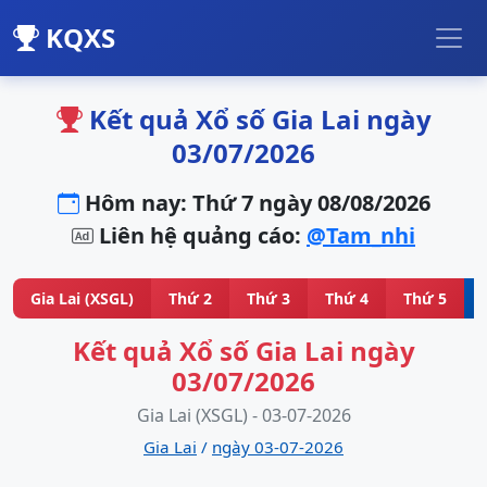
KQXS
Kết quả Xổ số Gia Lai ngày
03/07/2026
Hôm nay: Thứ 7 ngày 08/08/2026
Liên hệ quảng cáo:
@Tam_nhi
Gia Lai (XSGL)
Thứ 2
Thứ 3
Thứ 4
Thứ 5
Kết quả Xổ số Gia Lai ngày
03/07/2026
Gia Lai (XSGL) - 03-07-2026
Gia Lai
/
ngày 03-07-2026