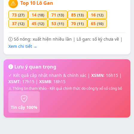
Top 10 Lô Gan
73
14
71
85
16
(27)
(18)
(13)
(13)
(12)
37
45
53
70
65
(12)
(12)
(11)
(11)
(10)
Số nóng: xuất hiện nhiều lần | Lô gan: số kỳ chưa về |
Xem chi tiết →
Lưu ý quan trọng
✓ Kết quả cập nhật nhanh & chính xác |
XSMN
: 16h15 |
XSMT
: 17h15 |
XSMB
: 18h15
⚠️ Thông tin tham khảo - Kết quả chính thức do công ty xổ số công bố
Tin cậy 100%