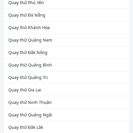
Quay thử Phú Yên
Quay thử Đà Nẵng
Quay thử Khánh Hòa
Quay thử Quảng Nam
Quay thử Đắk Nông
Quay thử Quảng Bình
Quay thử Quảng Trị
Quay thử Gia Lai
Quay thử Ninh Thuận
Quay thử Quảng Ngãi
Quay thử Đắk Lắk