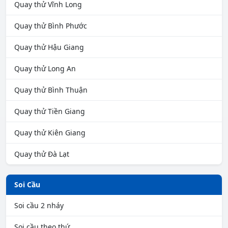
Quay thử Vĩnh Long
Quay thử Bình Phước
Quay thử Hậu Giang
Quay thử Long An
Quay thử Bình Thuận
Quay thử Tiền Giang
Quay thử Kiên Giang
Quay thử Đà Lạt
Soi Cầu
Soi cầu 2 nháy
Soi cầu theo thứ