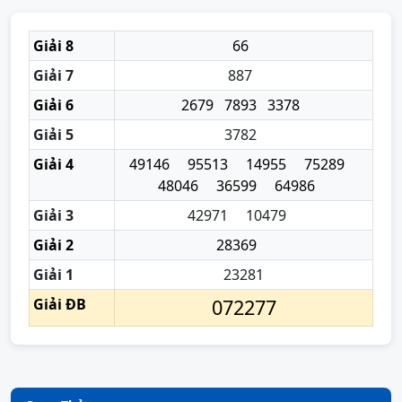
Giải 8
66
Giải 7
887
Giải 6
2679
7893
3378
Giải 5
3782
Giải 4
49146
95513
14955
75289
48046
36599
64986
Giải 3
42971
10479
Giải 2
28369
Giải 1
23281
Giải ĐB
072277