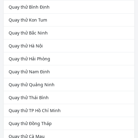
Quay thử Bình Định
Quay thử Kon Tum
Quay thử Bắc Ninh
Quay thử Hà Nội
Quay thử Hải Phòng
Quay thử Nam Định
Quay thử Quảng Ninh
Quay thử Thái Bình
Quay thử TP Hồ Chí Minh
Quay thử Đồng Tháp
Quay thử Cà Mau