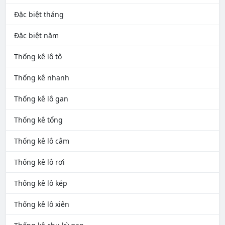
Đặc biệt tháng
Đặc biệt năm
Thống kê lô tô
Thống kê nhanh
Thống kê lô gan
Thống kê tổng
Thống kê lô câm
Thống kê lô rơi
Thống kê lô kép
Thống kê lô xiên