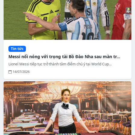
Tin tức
Messi nổi nóng với trọng tài Bồ Đào Nha sau màn tr...
Lionel Messi tiếp tục trở thành tâm điểm chú ý tại World Cup...
14/07/2026