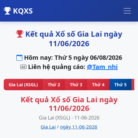
KQXS
Kết quả Xổ số Gia Lai ngày
11/06/2026
Hôm nay: Thứ 5 ngày 06/08/2026
Liên hệ quảng cáo:
@Tam_nhi
Gia Lai (XSGL)
Thứ 2
Thứ 3
Thứ 4
Thứ 5
Kết quả Xổ số Gia Lai ngày
11/06/2026
Gia Lai (XSGL) - 11-06-2026
Gia Lai
/
ngày 11-06-2026