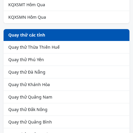
KQXSMT Hôm Qua
KQXSMN Hôm Qua
Quay thử các tỉnh
Quay thử Thừa Thiên Huế
Quay thử Phú Yên
Quay thử Đà Nẵng
Quay thử Khánh Hòa
Quay thử Quảng Nam
Quay thử Đắk Nông
Quay thử Quảng Bình