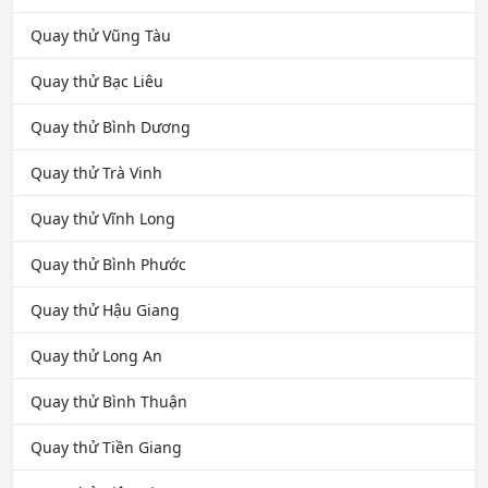
Quay thử Vũng Tàu
Quay thử Bạc Liêu
Quay thử Bình Dương
Quay thử Trà Vinh
Quay thử Vĩnh Long
Quay thử Bình Phước
Quay thử Hậu Giang
Quay thử Long An
Quay thử Bình Thuận
Quay thử Tiền Giang