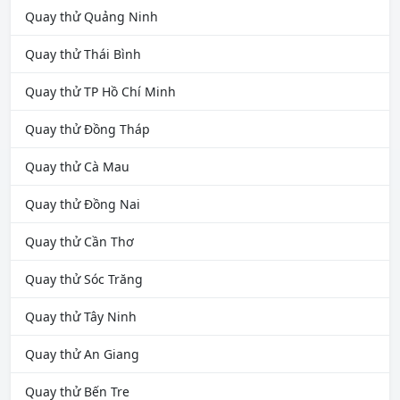
Quay thử Quảng Ninh
Quay thử Thái Bình
Quay thử TP Hồ Chí Minh
Quay thử Đồng Tháp
Quay thử Cà Mau
Quay thử Đồng Nai
Quay thử Cần Thơ
Quay thử Sóc Trăng
Quay thử Tây Ninh
Quay thử An Giang
Quay thử Bến Tre