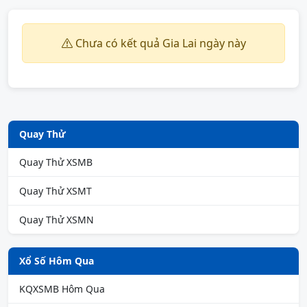
Chưa có kết quả Gia Lai ngày này
Quay Thử
Quay Thử XSMB
Quay Thử XSMT
Quay Thử XSMN
Xổ Số Hôm Qua
KQXSMB Hôm Qua