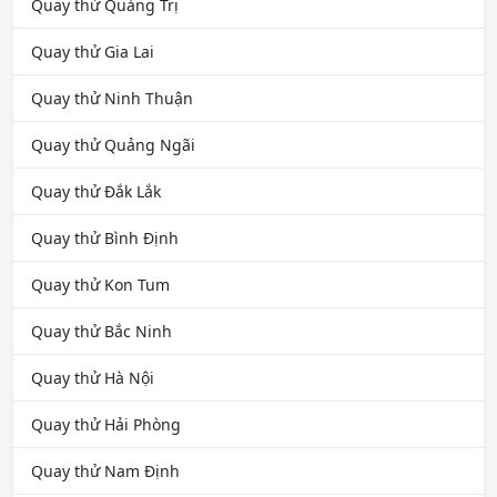
Quay thử Quảng Trị
Quay thử Gia Lai
Quay thử Ninh Thuận
Quay thử Quảng Ngãi
Quay thử Đắk Lắk
Quay thử Bình Định
Quay thử Kon Tum
Quay thử Bắc Ninh
Quay thử Hà Nội
Quay thử Hải Phòng
Quay thử Nam Định