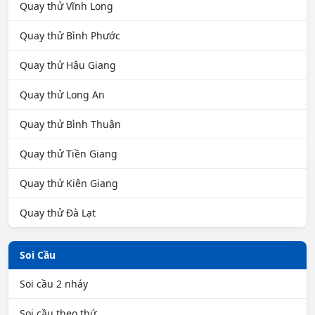
Quay thử Vĩnh Long
Quay thử Bình Phước
Quay thử Hậu Giang
Quay thử Long An
Quay thử Bình Thuận
Quay thử Tiền Giang
Quay thử Kiên Giang
Quay thử Đà Lạt
Soi Cầu
Soi cầu 2 nháy
Soi cầu theo thứ