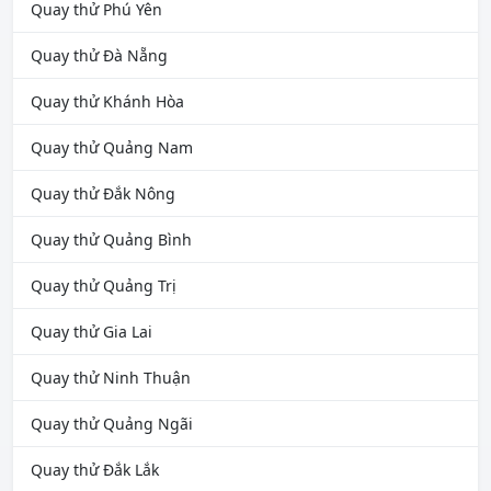
Quay thử Phú Yên
Quay thử Đà Nẵng
Quay thử Khánh Hòa
Quay thử Quảng Nam
Quay thử Đắk Nông
Quay thử Quảng Bình
Quay thử Quảng Trị
Quay thử Gia Lai
Quay thử Ninh Thuận
Quay thử Quảng Ngãi
Quay thử Đắk Lắk