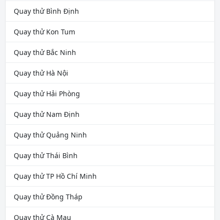
Quay thử Bình Định
Quay thử Kon Tum
Quay thử Bắc Ninh
Quay thử Hà Nội
Quay thử Hải Phòng
Quay thử Nam Định
Quay thử Quảng Ninh
Quay thử Thái Bình
Quay thử TP Hồ Chí Minh
Quay thử Đồng Tháp
Quay thử Cà Mau