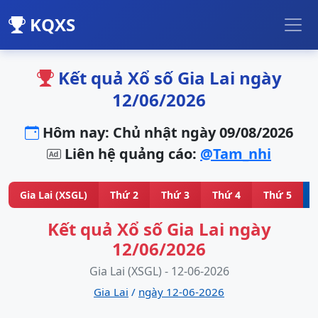
KQXS
Kết quả Xổ số Gia Lai ngày
12/06/2026
Hôm nay: Chủ nhật ngày 09/08/2026
Liên hệ quảng cáo:
@Tam_nhi
Gia Lai (XSGL)
Thứ 2
Thứ 3
Thứ 4
Thứ 5
Kết quả Xổ số Gia Lai ngày
12/06/2026
Gia Lai (XSGL) - 12-06-2026
Gia Lai
/
ngày 12-06-2026