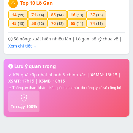
Top 10 Lô Gan
14
71
85
16
37
(19)
(14)
(14)
(13)
(13)
45
53
70
65
74
(13)
(12)
(12)
(11)
(11)
Số nóng: xuất hiện nhiều lần | Lô gan: số kỳ chưa về |
Xem chi tiết →
Lưu ý quan trọng
✓ Kết quả cập nhật nhanh & chính xác |
XSMN
: 16h15 |
XSMT
: 17h15 |
XSMB
: 18h15
⚠️ Thông tin tham khảo - Kết quả chính thức do công ty xổ số công bố
Tin cậy 100%