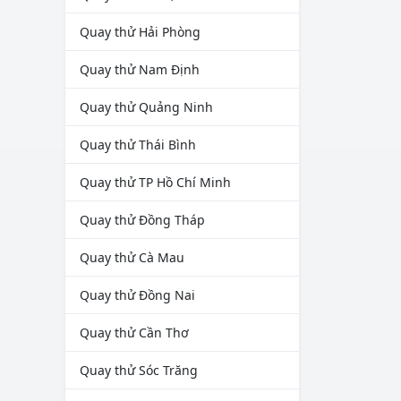
Quay thử Hải Phòng
Quay thử Nam Định
Quay thử Quảng Ninh
Quay thử Thái Bình
Quay thử TP Hồ Chí Minh
Quay thử Đồng Tháp
Quay thử Cà Mau
Quay thử Đồng Nai
Quay thử Cần Thơ
Quay thử Sóc Trăng