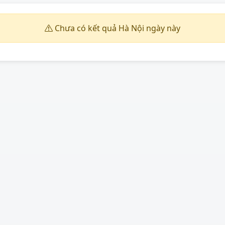
Chưa có kết quả Hà Nội ngày này