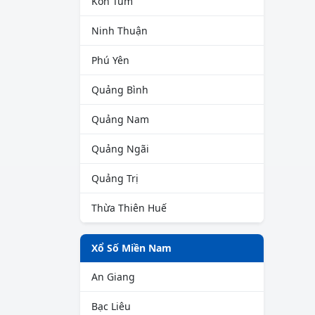
Kon Tum
Ninh Thuận
Phú Yên
Quảng Bình
Quảng Nam
Quảng Ngãi
Quảng Trị
Thừa Thiên Huế
Xổ Số Miền Nam
An Giang
Bạc Liêu