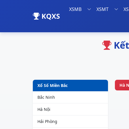
XSMB
XSMT
X
KQXS
Kết
Hà N
Xổ Số Miền Bắc
Bắc Ninh
Hà Nội
Hải Phòng