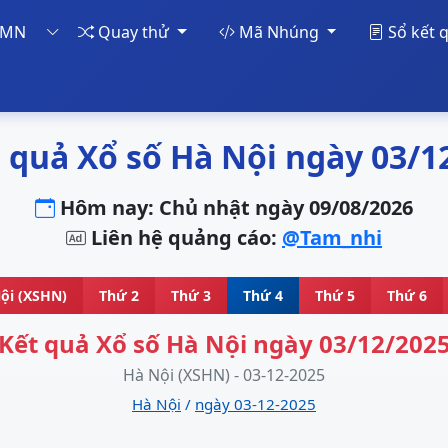
SMN
Quay thử
Mã Nhúng
Sổ kết 
 quả Xổ số Hà Nội ngày 03/1
Hôm nay: Chủ nhật ngày 09/08/2026
Liên hệ quảng cáo:
@Tam_nhi
ội (XSHN)
Thứ 2
Thứ 3
Thứ 4
Thứ 5
Thứ 6
Kết quả Xổ số Hà Nội ngày 03/12/202
Hà Nội (XSHN) - 03-12-2025
Hà Nội
/
ngày 03-12-2025