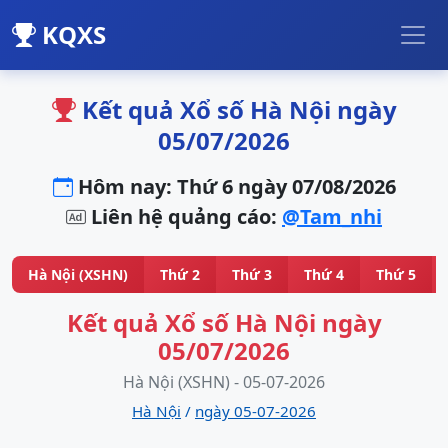
KQXS
Kết quả Xổ số Hà Nội ngày
05/07/2026
Hôm nay: Thứ 6 ngày 07/08/2026
Liên hệ quảng cáo:
@Tam_nhi
Hà Nội (XSHN)
Thứ 2
Thứ 3
Thứ 4
Thứ 5
Kết quả Xổ số Hà Nội ngày
05/07/2026
Hà Nội (XSHN) - 05-07-2026
Hà Nội
/
ngày 05-07-2026