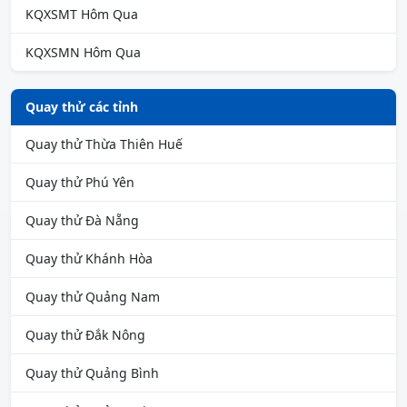
KQXSMT Hôm Qua
KQXSMN Hôm Qua
Quay thử các tỉnh
Quay thử Thừa Thiên Huế
Quay thử Phú Yên
Quay thử Đà Nẵng
Quay thử Khánh Hòa
Quay thử Quảng Nam
Quay thử Đắk Nông
Quay thử Quảng Bình