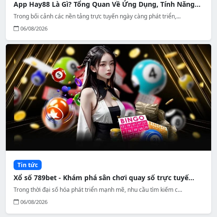
App Hay88 Là Gì? Tổng Quan Về Ứng Dụng, Tính Năng...
Trong bối cảnh các nền tảng trực tuyến ngày càng phát triển,...
06/08/2026
Tin tức
Xổ số 789bet - Khám phá sân chơi quay số trực tuyế...
Trong thời đại số hóa phát triển mạnh mẽ, nhu cầu tìm kiếm c...
06/08/2026