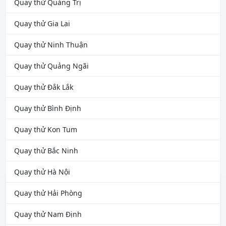
Quay thử Quảng Trị
Quay thử Gia Lai
Quay thử Ninh Thuận
Quay thử Quảng Ngãi
Quay thử Đắk Lắk
Quay thử Bình Định
Quay thử Kon Tum
Quay thử Bắc Ninh
Quay thử Hà Nội
Quay thử Hải Phòng
Quay thử Nam Định