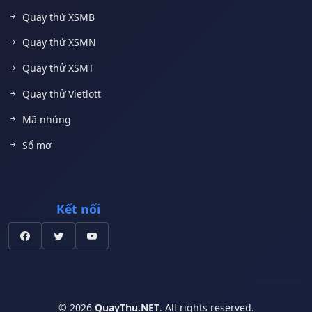
Quay thử XSMB
Quay thử XSMN
Quay thử XSMT
Quay thử Vietlott
Mã nhúng
Sổ mơ
Kết nối
© 2026
QuayThu.NET
. All rights reserved.