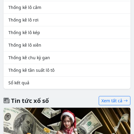
Thống kê lô câm
Thống kê lô rơi
Thống kê lô kép
Thống kê lô xiên
Thống kê chu kỳ gan
Thống kê tần suất lô tô
Sổ kết quả
Tin tức xổ số
Xem tất cả