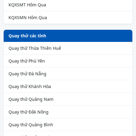
KQXSMT Hôm Qua
KQXSMN Hôm Qua
Quay thử các tỉnh
Quay thử Thừa Thiên Huế
Quay thử Phú Yên
Quay thử Đà Nẵng
Quay thử Khánh Hòa
Quay thử Quảng Nam
Quay thử Đắk Nông
Quay thử Quảng Bình