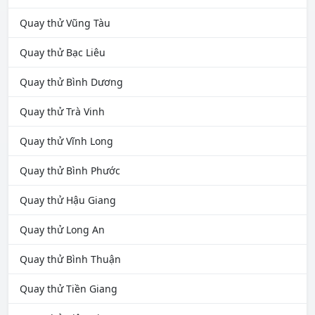
Quay thử Vũng Tàu
Quay thử Bạc Liêu
Quay thử Bình Dương
Quay thử Trà Vinh
Quay thử Vĩnh Long
Quay thử Bình Phước
Quay thử Hậu Giang
Quay thử Long An
Quay thử Bình Thuận
Quay thử Tiền Giang