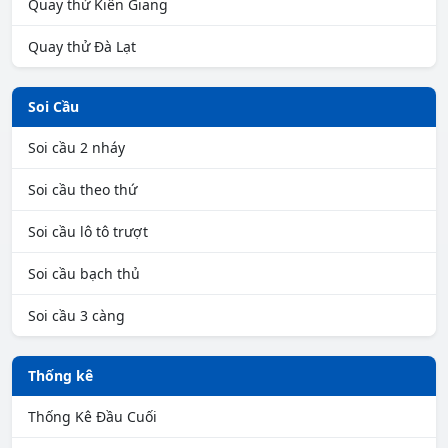
Quay thử Kiên Giang
Quay thử Đà Lạt
Soi Cầu
Soi cầu 2 nháy
Soi cầu theo thứ
Soi cầu lô tô trượt
Soi cầu bạch thủ
Soi cầu 3 càng
Thống kê
Thống Kê Đầu Cuối