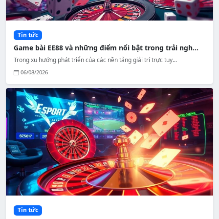
Tin tức
Game bài EE88 và những điểm nổi bật trong trải ngh...
Trong xu hướng phát triển của các nền tảng giải trí trực tuy...
06/08/2026
Tin tức