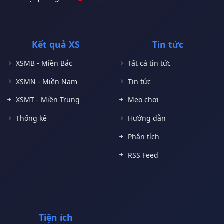
Kết quả XS
Tin tức
XSMB - Miền Bắc
Tất cả tin tức
XSMN - Miền Nam
Tin tức
XSMT - Miền Trung
Mẹo chơi
Thống kê
Hướng dẫn
Phân tích
RSS Feed
Tiện ích