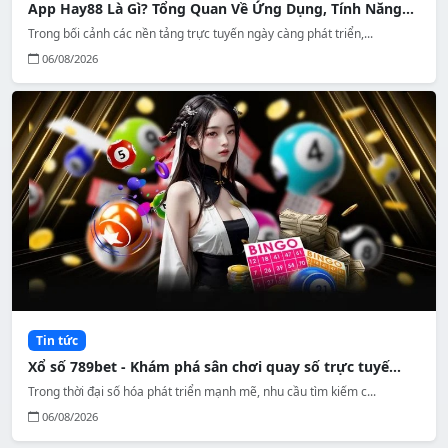
App Hay88 Là Gì? Tổng Quan Về Ứng Dụng, Tính Năng...
Trong bối cảnh các nền tảng trực tuyến ngày càng phát triển,...
06/08/2026
Tin tức
Xổ số 789bet - Khám phá sân chơi quay số trực tuyế...
Trong thời đại số hóa phát triển mạnh mẽ, nhu cầu tìm kiếm c...
06/08/2026