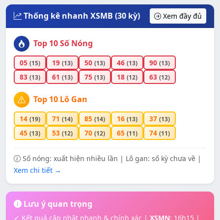
Thống kê nhanh XSMB (30 kỳ)
Xem đầy đủ
Top 10 Số Nóng
05
19
50
46
90
(15)
(13)
(13)
(13)
(13)
83
61
75
18
63
(13)
(13)
(13)
(12)
(12)
Top 10 Lô Gan
14
71
85
16
37
(19)
(14)
(14)
(13)
(13)
45
53
70
65
74
(13)
(12)
(12)
(11)
(11)
Số nóng: xuất hiện nhiều lần | Lô gan: số kỳ chưa về |
Xem chi tiết →
Lưu ý quan trọng
✓ Kết quả cập nhật nhanh & chính xác |
XSMN
: 16h15 |