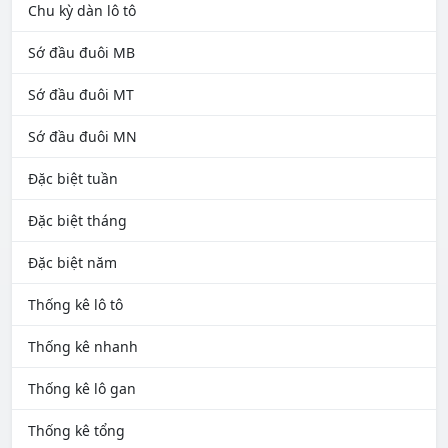
Chu kỳ dàn lô tô
Sớ đầu đuôi MB
Sớ đầu đuôi MT
Sớ đầu đuôi MN
Đặc biệt tuần
Đặc biệt tháng
Đặc biệt năm
Thống kê lô tô
Thống kê nhanh
Thống kê lô gan
Thống kê tổng