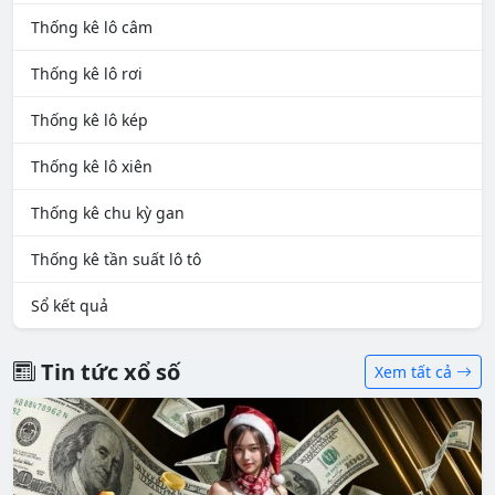
Thống kê lô câm
Thống kê lô rơi
Thống kê lô kép
Thống kê lô xiên
Thống kê chu kỳ gan
Thống kê tần suất lô tô
Sổ kết quả
Tin tức xổ số
Xem tất cả