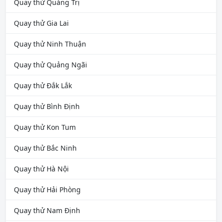
Quay thử Quảng Trị
Quay thử Gia Lai
Quay thử Ninh Thuận
Quay thử Quảng Ngãi
Quay thử Đắk Lắk
Quay thử Bình Định
Quay thử Kon Tum
Quay thử Bắc Ninh
Quay thử Hà Nội
Quay thử Hải Phòng
Quay thử Nam Định