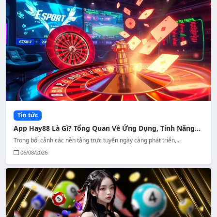
Tin tức
App Hay88 Là Gì? Tổng Quan Về Ứng Dụng, Tính Năng...
Trong bối cảnh các nền tảng trực tuyến ngày càng phát triển,...
06/08/2026