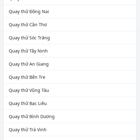
Quay thử Đồng Nai
Quay thử Cần Thơ
Quay thử Sóc Trăng
Quay thử Tây Ninh
Quay thử An Giang
Quay thử Bến Tre
Quay thử Vũng Tàu
Quay thử Bạc Liêu
Quay thử Bình Dương
Quay thử Trà Vinh