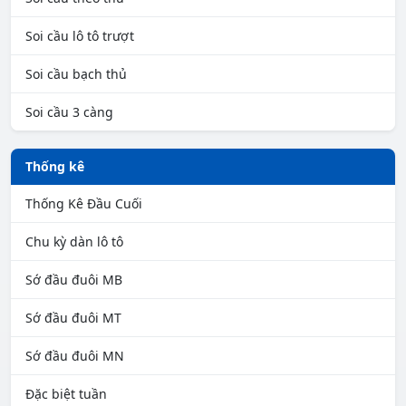
Soi cầu lô tô trượt
Soi cầu bạch thủ
Soi cầu 3 càng
Thống kê
Thống Kê Đầu Cuối
Chu kỳ dàn lô tô
Sớ đầu đuôi MB
Sớ đầu đuôi MT
Sớ đầu đuôi MN
Đặc biệt tuần