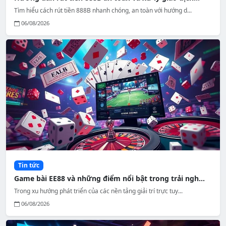
Tìm hiểu cách rút tiền 888B nhanh chóng, an toàn với hướng d...
06/08/2026
Tin tức
Game bài EE88 và những điểm nổi bật trong trải ngh...
Trong xu hướng phát triển của các nền tảng giải trí trực tuy...
06/08/2026