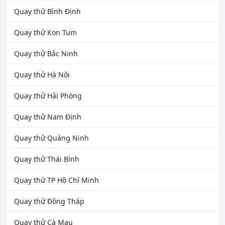
Quay thử Bình Định
Quay thử Kon Tum
Quay thử Bắc Ninh
Quay thử Hà Nội
Quay thử Hải Phòng
Quay thử Nam Định
Quay thử Quảng Ninh
Quay thử Thái Bình
Quay thử TP Hồ Chí Minh
Quay thử Đồng Tháp
Quay thử Cà Mau