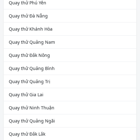
Quay thử Phú Yên
Quay thử Đà Nẵng
Quay thử Khánh Hòa
Quay thử Quảng Nam
Quay thử Đắk Nông
Quay thử Quảng Bình
Quay thử Quảng Trị
Quay thử Gia Lai
Quay thử Ninh Thuận
Quay thử Quảng Ngãi
Quay thử Đắk Lắk