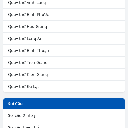
Quay thử Vĩnh Long
Quay thử Bình Phước
Quay thử Hậu Giang
Quay thử Long An
Quay thử Bình Thuận
Quay thử Tiền Giang
Quay thử Kiên Giang
Quay thử Đà Lạt
Soi Cầu
Soi cầu 2 nháy
Soi cầu theo thứ