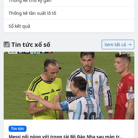
Thống kê chu kỳ gan
Thống kê tần suất lô tô
Sổ kết quả
Tin tức xổ số
Xem tất cả
Tin tức
Messi nổi nóng với trọng tài Bồ Đào Nha sau màn tr...