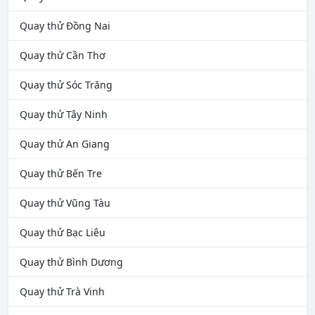
Quay thử Đồng Nai
Quay thử Cần Thơ
Quay thử Sóc Trăng
Quay thử Tây Ninh
Quay thử An Giang
Quay thử Bến Tre
Quay thử Vũng Tàu
Quay thử Bạc Liêu
Quay thử Bình Dương
Quay thử Trà Vinh