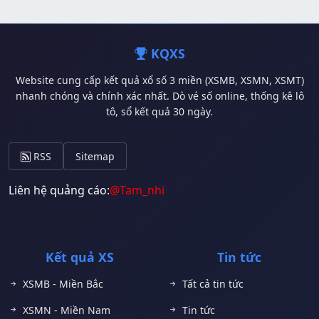
KQXS
Website cung cấp kết quả xổ số 3 miền (XSMB, XSMN, XSMT)
nhanh chóng và chính xác nhất. Dò vé số online, thống kê lô
tô, sổ kết quả 30 ngày.
RSS
Sitemap
Liên hệ quảng cáo:
@Tam_nhi
Kết quả XS
Tin tức
XSMB - Miền Bắc
Tất cả tin tức
XSMN - Miền Nam
Tin tức