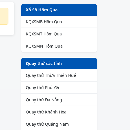
Xổ Số Hôm Qua
KQXSMB Hôm Qua
KQXSMT Hôm Qua
KQXSMN Hôm Qua
Quay thử các tỉnh
Quay thử Thừa Thiên Huế
Quay thử Phú Yên
Quay thử Đà Nẵng
Quay thử Khánh Hòa
Quay thử Quảng Nam