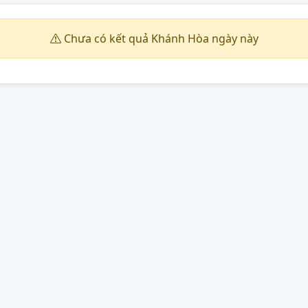
Chưa có kết quả Khánh Hòa ngày này