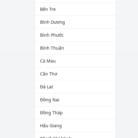
Bến Tre
Bình Dương
Bình Phước
Bình Thuận
Cà Mau
Cần Thơ
Đà Lạt
Đồng Nai
Đồng Tháp
Hậu Giang