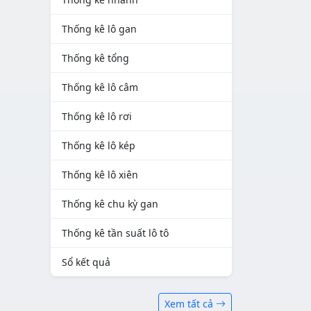
Thống kê lô gan
Thống kê tổng
Thống kê lô câm
Thống kê lô rơi
Thống kê lô kép
Thống kê lô xiên
Thống kê chu kỳ gan
Thống kê tần suất lô tô
Sổ kết quả
Xem tất cả