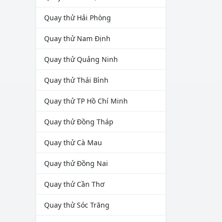
Quay thử Hải Phòng
Quay thử Nam Định
Quay thử Quảng Ninh
Quay thử Thái Bình
Quay thử TP Hồ Chí Minh
Quay thử Đồng Tháp
Quay thử Cà Mau
Quay thử Đồng Nai
Quay thử Cần Thơ
Quay thử Sóc Trăng