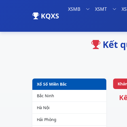
XSMB
XSMT
X
KQXS
Kết q
Khán
Xổ Số Miền Bắc
Kế
Bắc Ninh
Hà Nội
Hải Phòng