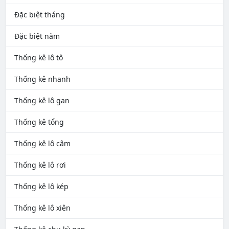
Đặc biệt tháng
Đặc biệt năm
Thống kê lô tô
Thống kê nhanh
Thống kê lô gan
Thống kê tổng
Thống kê lô câm
Thống kê lô rơi
Thống kê lô kép
Thống kê lô xiên