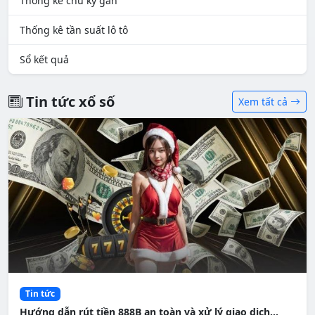
Thống kê chu kỳ gan
Thống kê tần suất lô tô
Sổ kết quả
Tin tức xổ số
Xem tất cả
Tin tức
Hướng dẫn rút tiền 888B an toàn và xử lý giao dịch...