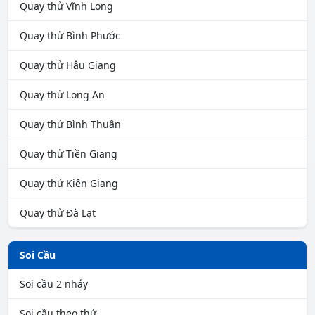
Quay thử Vĩnh Long
Quay thử Bình Phước
Quay thử Hậu Giang
Quay thử Long An
Quay thử Bình Thuận
Quay thử Tiền Giang
Quay thử Kiên Giang
Quay thử Đà Lạt
Soi Cầu
Soi cầu 2 nháy
Soi cầu theo thứ