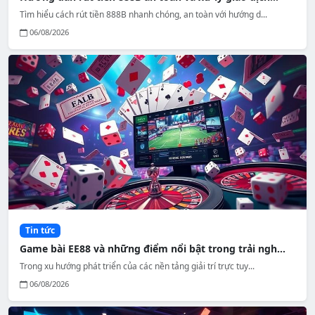
Tìm hiểu cách rút tiền 888B nhanh chóng, an toàn với hướng d...
06/08/2026
Tin tức
Game bài EE88 và những điểm nổi bật trong trải ngh...
Trong xu hướng phát triển của các nền tảng giải trí trực tuy...
06/08/2026