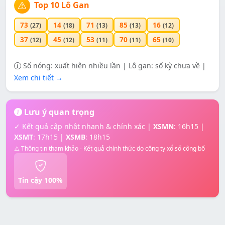
Top 10 Lô Gan
73
14
71
85
16
(27)
(18)
(13)
(13)
(12)
37
45
53
70
65
(12)
(12)
(11)
(11)
(10)
Số nóng: xuất hiện nhiều lần | Lô gan: số kỳ chưa về |
Xem chi tiết →
Lưu ý quan trọng
✓ Kết quả cập nhật nhanh & chính xác |
XSMN
: 16h15 |
XSMT
: 17h15 |
XSMB
: 18h15
⚠️ Thông tin tham khảo - Kết quả chính thức do công ty xổ số công bố
Tin cậy 100%