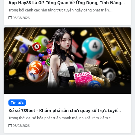
App Hay88 Là Gì? Tổng Quan Về Ứng Dụng, Tính Năng...
Trong bối cảnh các nền tảng trực tuyến ngày càng phát triển,...
06/08/2026
Tin tức
Xổ số 789bet - Khám phá sân chơi quay số trực tuyế...
Trong thời đại số hóa phát triển mạnh mẽ, nhu cầu tìm kiếm c...
06/08/2026