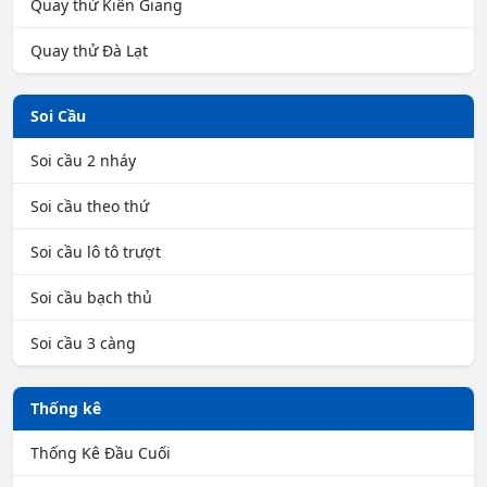
Quay thử Kiên Giang
Quay thử Đà Lạt
Soi Cầu
Soi cầu 2 nháy
Soi cầu theo thứ
Soi cầu lô tô trượt
Soi cầu bạch thủ
Soi cầu 3 càng
Thống kê
Thống Kê Đầu Cuối