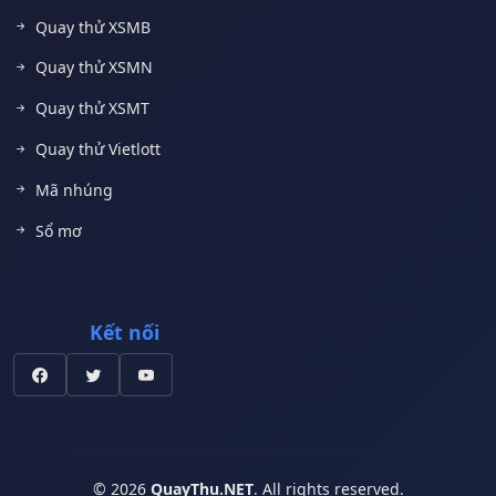
Quay thử XSMB
Quay thử XSMN
Quay thử XSMT
Quay thử Vietlott
Mã nhúng
Sổ mơ
Kết nối
© 2026
QuayThu.NET
. All rights reserved.