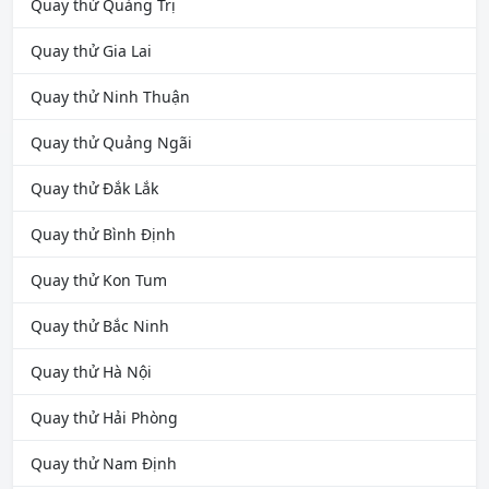
Quay thử Quảng Trị
Quay thử Gia Lai
Quay thử Ninh Thuận
Quay thử Quảng Ngãi
Quay thử Đắk Lắk
Quay thử Bình Định
Quay thử Kon Tum
Quay thử Bắc Ninh
Quay thử Hà Nội
Quay thử Hải Phòng
Quay thử Nam Định