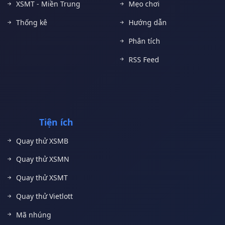
XSMT - Miền Trung
Mẹo chơi
Thống kê
Hướng dẫn
Phân tích
RSS Feed
Tiện ích
Quay thử XSMB
Quay thử XSMN
Quay thử XSMT
Quay thử Vietlott
Mã nhúng