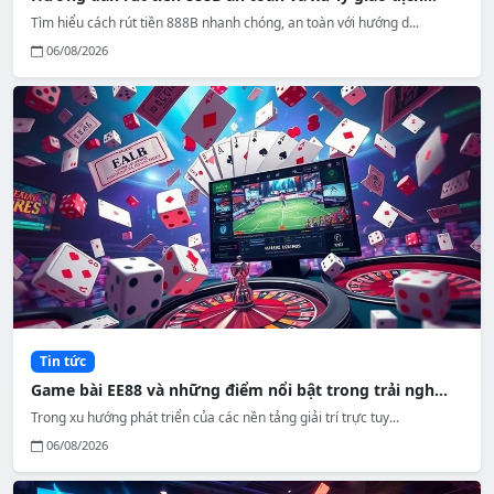
Tìm hiểu cách rút tiền 888B nhanh chóng, an toàn với hướng d...
06/08/2026
Tin tức
Game bài EE88 và những điểm nổi bật trong trải ngh...
Trong xu hướng phát triển của các nền tảng giải trí trực tuy...
06/08/2026