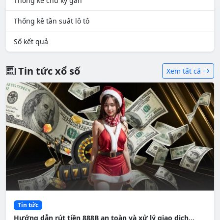
Thống kê chu kỳ gan
Thống kê tần suất lô tô
Sổ kết quả
Tin tức xổ số
Xem tất cả
Tin tức
Hướng dẫn rút tiền 888B an toàn và xử lý giao dịch...