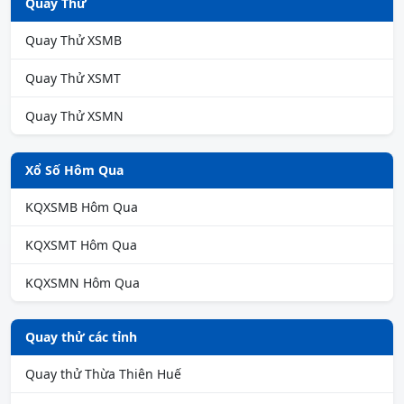
Quay Thử
Quay Thử XSMB
Quay Thử XSMT
Quay Thử XSMN
Xổ Số Hôm Qua
KQXSMB Hôm Qua
KQXSMT Hôm Qua
KQXSMN Hôm Qua
Quay thử các tỉnh
Quay thử Thừa Thiên Huế