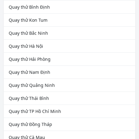
Quay thử Bình Định
Quay thử Kon Tum
Quay thử Bắc Ninh
Quay thử Hà Nội
Quay thử Hải Phòng
Quay thử Nam Định
Quay thử Quảng Ninh
Quay thử Thái Bình
Quay thử TP Hồ Chí Minh
Quay thử Đồng Tháp
Quay thử Cà Mau