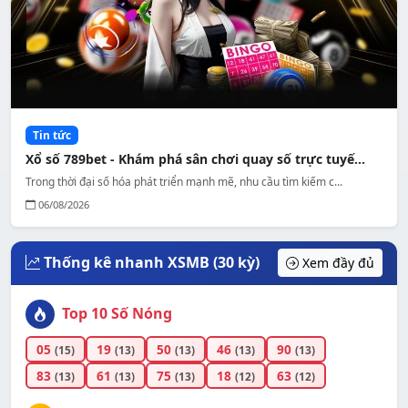
Tin tức
Xổ số 789bet - Khám phá sân chơi quay số trực tuyế...
Trong thời đại số hóa phát triển mạnh mẽ, nhu cầu tìm kiếm c...
06/08/2026
Thống kê nhanh XSMB (30 kỳ)
Xem đầy đủ
Top 10 Số Nóng
05
19
50
46
90
(15)
(13)
(13)
(13)
(13)
83
61
75
18
63
(13)
(13)
(13)
(12)
(12)