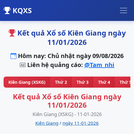
KQXS
Kết quả Xổ số Kiên Giang ngày
11/01/2026
Hôm nay: Chủ nhật ngày 09/08/2026
Liên hệ quảng cáo:
@Tam_nhi
Kiên Giang (XSKG)
Thứ 2
Thứ 3
Thứ 4
Thứ 5
Kết quả Xổ số Kiên Giang ngày
11/01/2026
Kiên Giang (XSKG) - 11-01-2026
Kiên Giang
/
ngày 11-01-2026