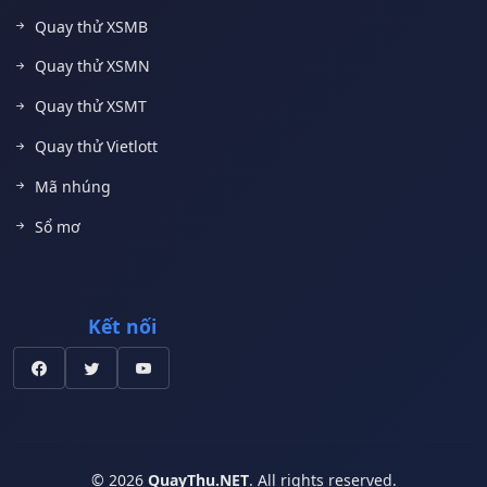
Quay thử XSMB
Quay thử XSMN
Quay thử XSMT
Quay thử Vietlott
Mã nhúng
Sổ mơ
Kết nối
© 2026
QuayThu.NET
. All rights reserved.