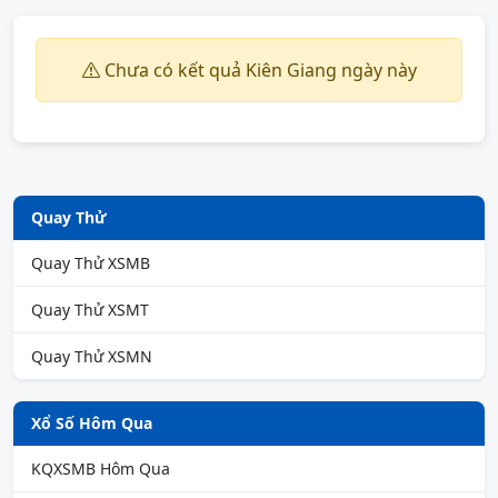
Chưa có kết quả Kiên Giang ngày này
Quay Thử
Quay Thử XSMB
Quay Thử XSMT
Quay Thử XSMN
Xổ Số Hôm Qua
KQXSMB Hôm Qua