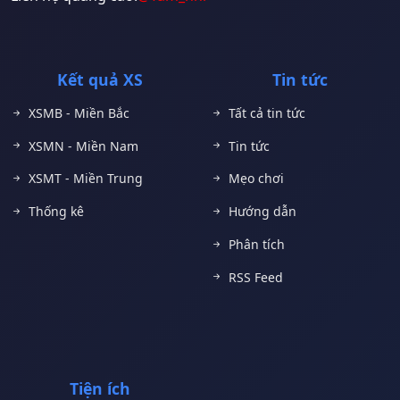
Kết quả XS
Tin tức
XSMB - Miền Bắc
Tất cả tin tức
XSMN - Miền Nam
Tin tức
XSMT - Miền Trung
Mẹo chơi
Thống kê
Hướng dẫn
Phân tích
RSS Feed
Tiện ích