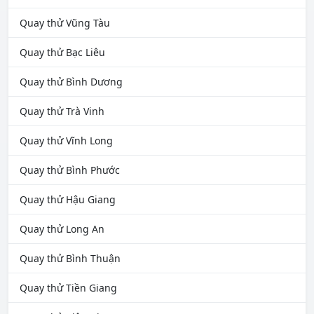
Quay thử Vũng Tàu
Quay thử Bạc Liêu
Quay thử Bình Dương
Quay thử Trà Vinh
Quay thử Vĩnh Long
Quay thử Bình Phước
Quay thử Hậu Giang
Quay thử Long An
Quay thử Bình Thuận
Quay thử Tiền Giang