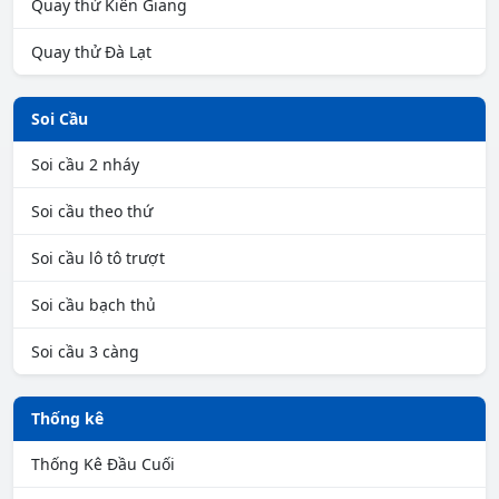
Quay thử Kiên Giang
Quay thử Đà Lạt
Soi Cầu
Soi cầu 2 nháy
Soi cầu theo thứ
Soi cầu lô tô trượt
Soi cầu bạch thủ
Soi cầu 3 càng
Thống kê
Thống Kê Đầu Cuối