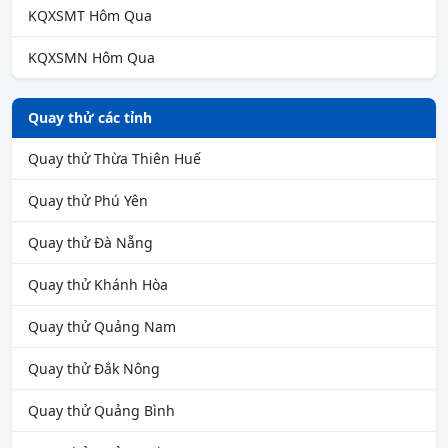
KQXSMT Hôm Qua
KQXSMN Hôm Qua
Quay thử các tỉnh
Quay thử Thừa Thiên Huế
Quay thử Phú Yên
Quay thử Đà Nẵng
Quay thử Khánh Hòa
Quay thử Quảng Nam
Quay thử Đắk Nông
Quay thử Quảng Bình