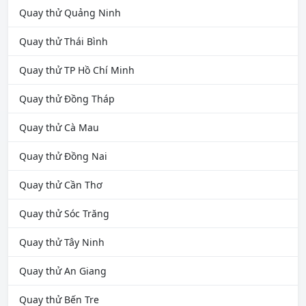
Quay thử Quảng Ninh
Quay thử Thái Bình
Quay thử TP Hồ Chí Minh
Quay thử Đồng Tháp
Quay thử Cà Mau
Quay thử Đồng Nai
Quay thử Cần Thơ
Quay thử Sóc Trăng
Quay thử Tây Ninh
Quay thử An Giang
Quay thử Bến Tre