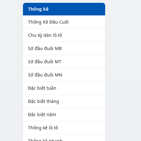
Thống kê
Thống Kê Đầu Cuối
Chu kỳ dàn lô tô
Sớ đầu đuôi MB
Sớ đầu đuôi MT
Sớ đầu đuôi MN
Đặc biệt tuần
Đặc biệt tháng
Đặc biệt năm
Thống kê lô tô
Thống kê nhanh