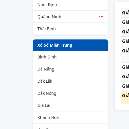
Nam Định
Giả
Quảng Ninh
•••
Giả
Thái Bình
Giả
Giả
Xổ Số Miền Trung
Giả
Bình Định
Giả
Đà Nẵng
Giả
Đắk Lắk
Giả
Đắk Nông
Gi
Gia Lai
Khánh Hòa