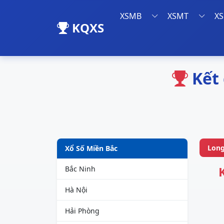
XSMB
XSMT
X
KQXS
Kết 
Long
Xổ Số Miền Bắc
Bắc Ninh
Hà Nội
Hải Phòng