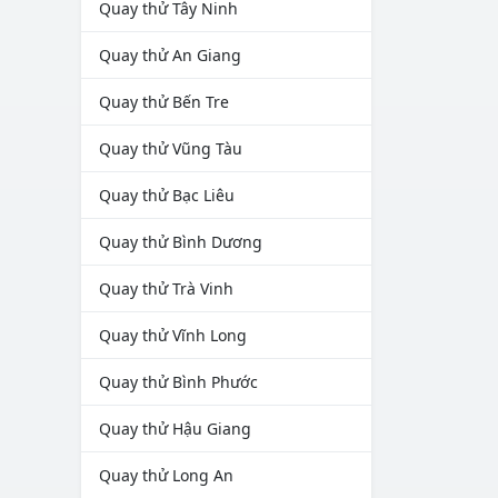
Quay thử Tây Ninh
Quay thử An Giang
Quay thử Bến Tre
Quay thử Vũng Tàu
Quay thử Bạc Liêu
Quay thử Bình Dương
Quay thử Trà Vinh
Quay thử Vĩnh Long
Quay thử Bình Phước
Quay thử Hậu Giang
Quay thử Long An