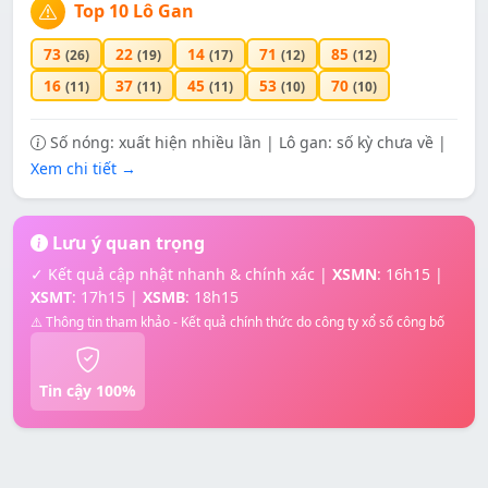
Top 10 Lô Gan
73
22
14
71
85
(26)
(19)
(17)
(12)
(12)
16
37
45
53
70
(11)
(11)
(11)
(10)
(10)
Số nóng: xuất hiện nhiều lần | Lô gan: số kỳ chưa về |
Xem chi tiết →
Lưu ý quan trọng
✓ Kết quả cập nhật nhanh & chính xác |
XSMN
: 16h15 |
XSMT
: 17h15 |
XSMB
: 18h15
⚠️ Thông tin tham khảo - Kết quả chính thức do công ty xổ số công bố
Tin cậy 100%