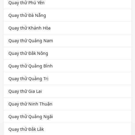
Quay thử Phú Yên
Quay thử Đà Nẵng
Quay thử Khánh Hòa
Quay thử Quảng Nam
Quay thử Đắk Nông
Quay thử Quảng Bình
Quay thử Quảng Trị
Quay thử Gia Lai
Quay thử Ninh Thuận
Quay thử Quảng Ngãi
Quay thử Đắk Lắk