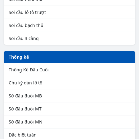
Soi cầu lô tô trượt
Soi cầu bạch thủ
Soi cầu 3 càng
Thống kê
Thống Kê Đầu Cuối
Chu kỳ dàn lô tô
Sớ đầu đuôi MB
Sớ đầu đuôi MT
Sớ đầu đuôi MN
Đặc biệt tuần