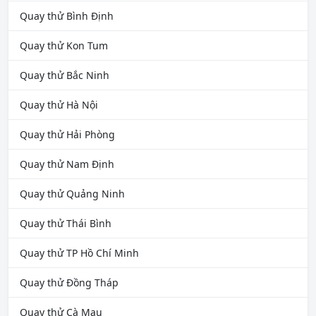
Quay thử Bình Định
Quay thử Kon Tum
Quay thử Bắc Ninh
Quay thử Hà Nội
Quay thử Hải Phòng
Quay thử Nam Định
Quay thử Quảng Ninh
Quay thử Thái Bình
Quay thử TP Hồ Chí Minh
Quay thử Đồng Tháp
Quay thử Cà Mau