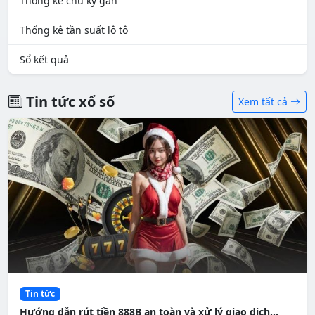
Thống kê chu kỳ gan
Thống kê tần suất lô tô
Sổ kết quả
Tin tức xổ số
Xem tất cả
Tin tức
Hướng dẫn rút tiền 888B an toàn và xử lý giao dịch...