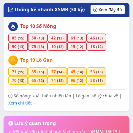
Thống kê nhanh XSMB (30 kỳ)
Xem đầy đủ
Top 10 Số Nóng
05
50
42
61
46
(15)
(13)
(13)
(13)
(13)
90
75
10
19
18
(13)
(13)
(12)
(12)
(12)
Top 10 Lô Gan
71
85
37
45
53
(15)
(15)
(14)
(14)
(13)
70
65
74
96
58
(13)
(12)
(12)
(12)
(11)
Số nóng: xuất hiện nhiều lần | Lô gan: số kỳ chưa về |
Xem chi tiết →
Lưu ý quan trọng
✓ Kết quả cập nhật nhanh & chính xác |
XSMN
: 16h15 |