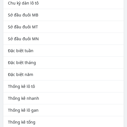
Chu kỳ dàn lô tô
Sớ đầu đuôi MB
Sớ đầu đuôi MT
Sớ đầu đuôi MN
Đặc biệt tuần
Đặc biệt tháng
Đặc biệt năm
Thống kê lô tô
Thống kê nhanh
Thống kê lô gan
Thống kê tổng