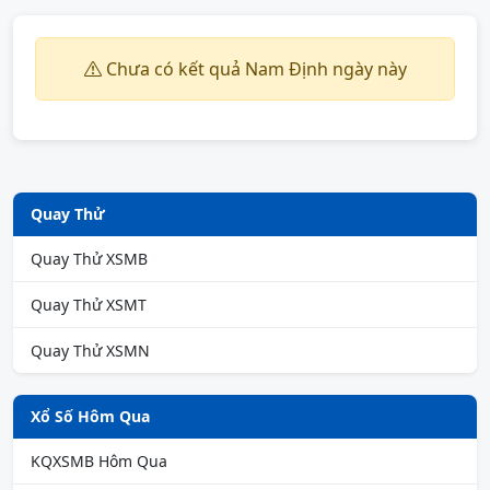
Chưa có kết quả Nam Định ngày này
Quay Thử
Quay Thử XSMB
Quay Thử XSMT
Quay Thử XSMN
Xổ Số Hôm Qua
KQXSMB Hôm Qua