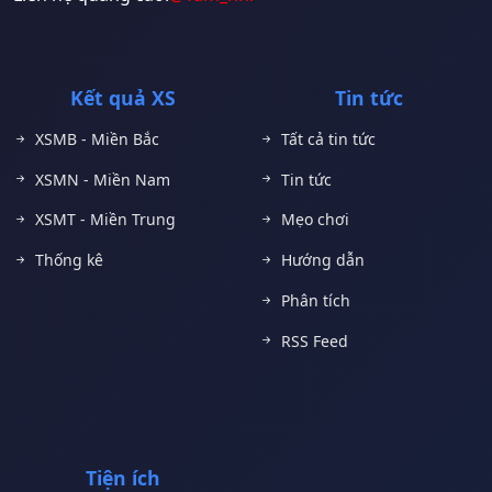
Kết quả XS
Tin tức
XSMB - Miền Bắc
Tất cả tin tức
XSMN - Miền Nam
Tin tức
XSMT - Miền Trung
Mẹo chơi
Thống kê
Hướng dẫn
Phân tích
RSS Feed
Tiện ích