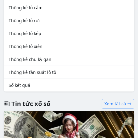
Thống kê lô câm
Thống kê lô rơi
Thống kê lô kép
Thống kê lô xiên
Thống kê chu kỳ gan
Thống kê tần suất lô tô
Sổ kết quả
Tin tức xổ số
Xem tất cả