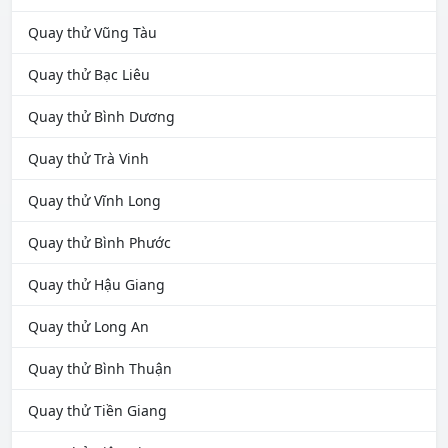
Quay thử Vũng Tàu
Quay thử Bạc Liêu
Quay thử Bình Dương
Quay thử Trà Vinh
Quay thử Vĩnh Long
Quay thử Bình Phước
Quay thử Hậu Giang
Quay thử Long An
Quay thử Bình Thuận
Quay thử Tiền Giang