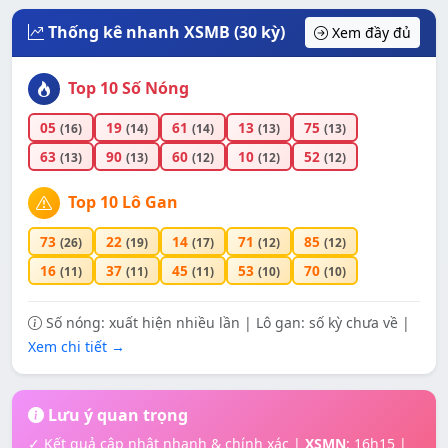
Thống kê nhanh XSMB (30 kỳ)
Xem đầy đủ
Top 10 Số Nóng
05
19
61
13
75
(16)
(14)
(14)
(13)
(13)
63
90
60
10
52
(13)
(13)
(12)
(12)
(12)
Top 10 Lô Gan
73
22
14
71
85
(26)
(19)
(17)
(12)
(12)
16
37
45
53
70
(11)
(11)
(11)
(10)
(10)
Số nóng: xuất hiện nhiều lần | Lô gan: số kỳ chưa về |
Xem chi tiết →
Lưu ý quan trọng
✓ Kết quả cập nhật nhanh & chính xác |
XSMN
: 16h15 |