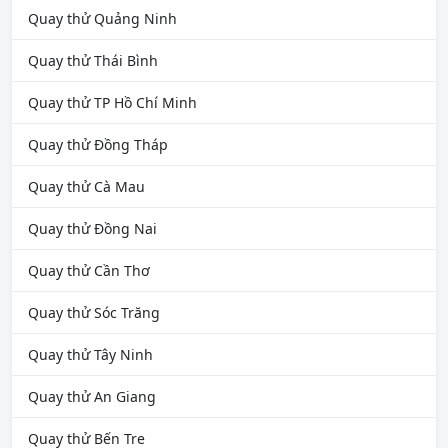
Quay thử Quảng Ninh
Quay thử Thái Bình
Quay thử TP Hồ Chí Minh
Quay thử Đồng Tháp
Quay thử Cà Mau
Quay thử Đồng Nai
Quay thử Cần Thơ
Quay thử Sóc Trăng
Quay thử Tây Ninh
Quay thử An Giang
Quay thử Bến Tre