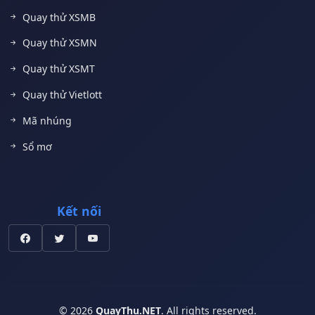
Quay thử XSMB
Quay thử XSMN
Quay thử XSMT
Quay thử Vietlott
Mã nhúng
Sổ mơ
Kết nối
© 2026
QuayThu.NET
. All rights reserved.