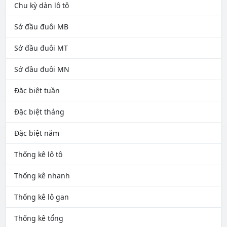
Chu kỳ dàn lô tô
Sớ đầu đuôi MB
Sớ đầu đuôi MT
Sớ đầu đuôi MN
Đặc biệt tuần
Đặc biệt tháng
Đặc biệt năm
Thống kê lô tô
Thống kê nhanh
Thống kê lô gan
Thống kê tổng