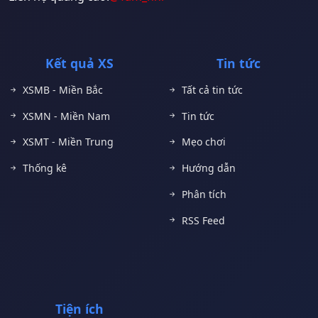
Kết quả XS
Tin tức
XSMB - Miền Bắc
Tất cả tin tức
XSMN - Miền Nam
Tin tức
XSMT - Miền Trung
Mẹo chơi
Thống kê
Hướng dẫn
Phân tích
RSS Feed
Tiện ích