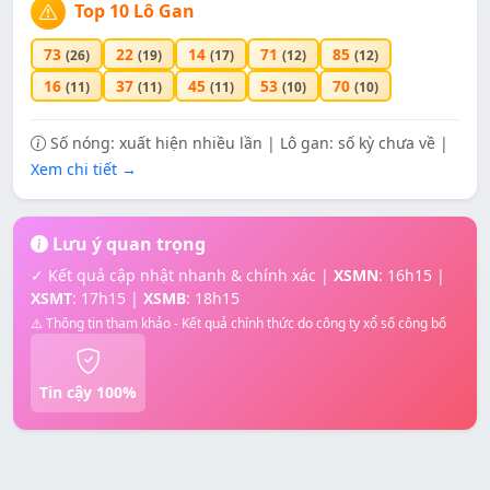
Top 10 Lô Gan
73
22
14
71
85
(26)
(19)
(17)
(12)
(12)
16
37
45
53
70
(11)
(11)
(11)
(10)
(10)
Số nóng: xuất hiện nhiều lần | Lô gan: số kỳ chưa về |
Xem chi tiết →
Lưu ý quan trọng
✓ Kết quả cập nhật nhanh & chính xác |
XSMN
: 16h15 |
XSMT
: 17h15 |
XSMB
: 18h15
⚠️ Thông tin tham khảo - Kết quả chính thức do công ty xổ số công bố
Tin cậy 100%