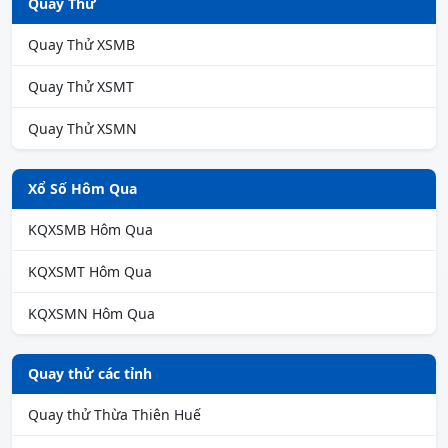
Quay Thử
Quay Thử XSMB
Quay Thử XSMT
Quay Thử XSMN
Xổ Số Hôm Qua
KQXSMB Hôm Qua
KQXSMT Hôm Qua
KQXSMN Hôm Qua
Quay thử các tỉnh
Quay thử Thừa Thiên Huế