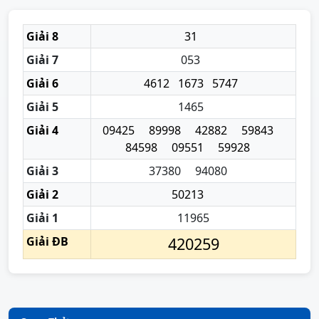
Giải 8
31
Giải 7
053
Giải 6
4612
1673
5747
Giải 5
1465
Giải 4
09425
89998
42882
59843
84598
09551
59928
Giải 3
37380
94080
Giải 2
50213
Giải 1
11965
Giải ĐB
420259