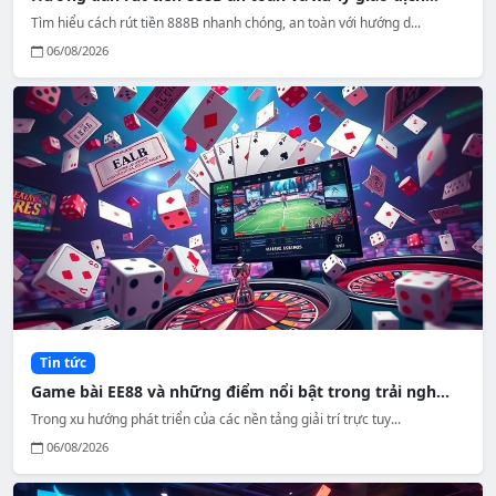
Tìm hiểu cách rút tiền 888B nhanh chóng, an toàn với hướng d...
06/08/2026
Tin tức
Game bài EE88 và những điểm nổi bật trong trải ngh...
Trong xu hướng phát triển của các nền tảng giải trí trực tuy...
06/08/2026