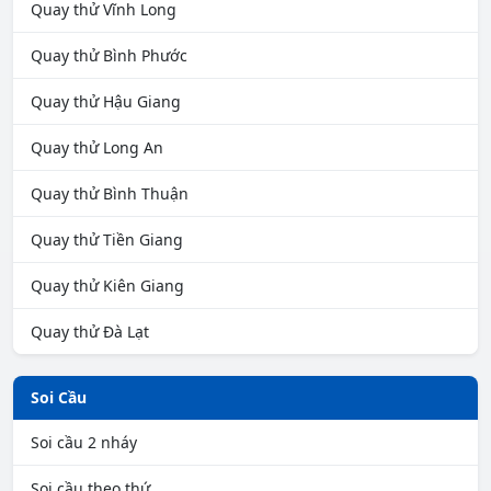
Quay thử Vĩnh Long
Quay thử Bình Phước
Quay thử Hậu Giang
Quay thử Long An
Quay thử Bình Thuận
Quay thử Tiền Giang
Quay thử Kiên Giang
Quay thử Đà Lạt
Soi Cầu
Soi cầu 2 nháy
Soi cầu theo thứ