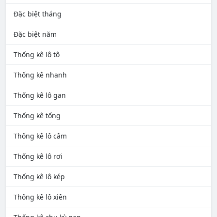
Đặc biệt tháng
Đặc biệt năm
Thống kê lô tô
Thống kê nhanh
Thống kê lô gan
Thống kê tổng
Thống kê lô câm
Thống kê lô rơi
Thống kê lô kép
Thống kê lô xiên