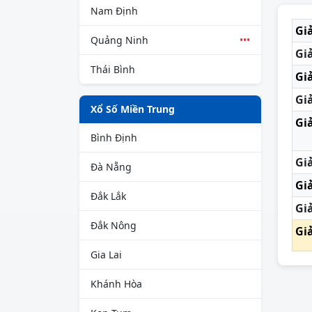
Nam Định
Giả
Quảng Ninh
•••
Giả
Thái Bình
Giả
Giả
Xổ Số Miền Trung
Giả
Bình Định
Giả
Đà Nẵng
Giả
Đắk Lắk
Giả
Đắk Nông
Gi
Gia Lai
Khánh Hòa