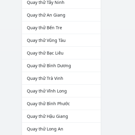
Quay thử Tây Ninh
Quay thử An Giang
Quay thử Bến Tre
Quay thử Vũng Tàu
Quay thử Bạc Liêu
Quay thử Bình Dương
Quay thử Trà Vinh
Quay thử Vĩnh Long
Quay thử Bình Phước
Quay thử Hậu Giang
Quay thử Long An