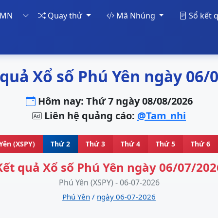
SMN
Quay thử
Mã Nhúng
Sổ kết 
quả Xổ số Phú Yên ngày 06/
Hôm nay: Thứ 7 ngày 08/08/2026
Liên hệ quảng cáo:
@Tam_nhi
Yên (XSPY)
Thứ 2
Thứ 3
Thứ 4
Thứ 5
Thứ 6
Kết quả Xổ số Phú Yên ngày 06/07/202
Phú Yên (XSPY) - 06-07-2026
Phú Yên
/
ngày 06-07-2026