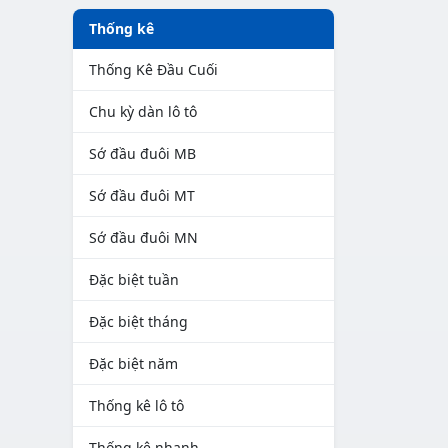
Thống kê
Thống Kê Đầu Cuối
Chu kỳ dàn lô tô
Sớ đầu đuôi MB
Sớ đầu đuôi MT
Sớ đầu đuôi MN
Đặc biệt tuần
Đặc biệt tháng
Đặc biệt năm
Thống kê lô tô
Thống kê nhanh