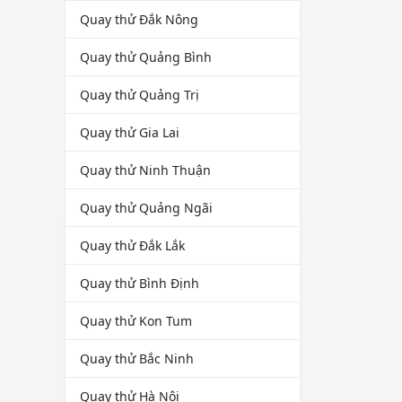
Quay thử Đắk Nông
Quay thử Quảng Bình
Quay thử Quảng Trị
Quay thử Gia Lai
Quay thử Ninh Thuận
Quay thử Quảng Ngãi
Quay thử Đắk Lắk
Quay thử Bình Định
Quay thử Kon Tum
Quay thử Bắc Ninh
Quay thử Hà Nội