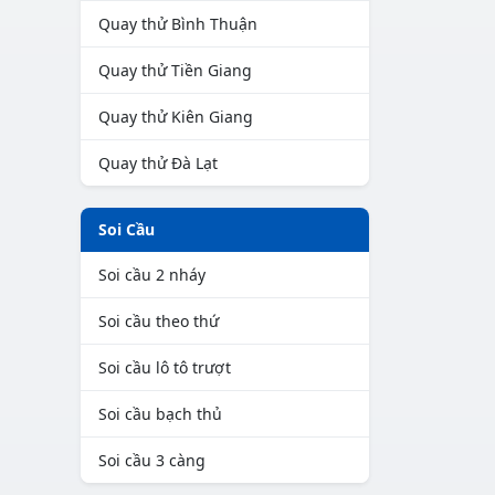
Quay thử Bình Thuận
Quay thử Tiền Giang
Quay thử Kiên Giang
Quay thử Đà Lạt
Soi Cầu
Soi cầu 2 nháy
Soi cầu theo thứ
Soi cầu lô tô trượt
Soi cầu bạch thủ
Soi cầu 3 càng