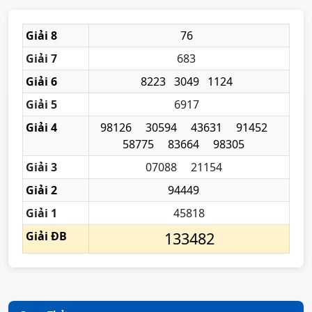
Giải 8
76
Giải 7
683
Giải 6
8223
3049
1124
Giải 5
6917
Giải 4
98126
30594
43631
91452
58775
83664
98305
Giải 3
07088
21154
Giải 2
94449
Giải 1
45818
Giải ĐB
133482