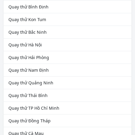
Quay thử Bình Định
Quay thử Kon Tum
Quay thử Bắc Ninh
Quay thử Hà Nội
Quay thử Hải Phòng
Quay thử Nam Định
Quay thử Quảng Ninh
Quay thử Thái Bình
Quay thử TP Hồ Chí Minh
Quay thử Đồng Tháp
Quay thử Cà Mau