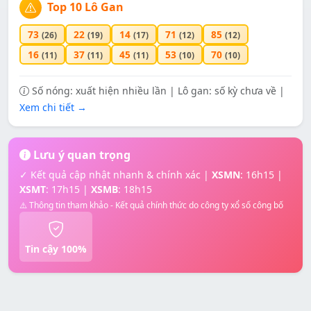
Top 10 Lô Gan
73
22
14
71
85
(26)
(19)
(17)
(12)
(12)
16
37
45
53
70
(11)
(11)
(11)
(10)
(10)
Số nóng: xuất hiện nhiều lần | Lô gan: số kỳ chưa về |
Xem chi tiết →
Lưu ý quan trọng
✓ Kết quả cập nhật nhanh & chính xác |
XSMN
: 16h15 |
XSMT
: 17h15 |
XSMB
: 18h15
⚠️ Thông tin tham khảo - Kết quả chính thức do công ty xổ số công bố
Tin cậy 100%