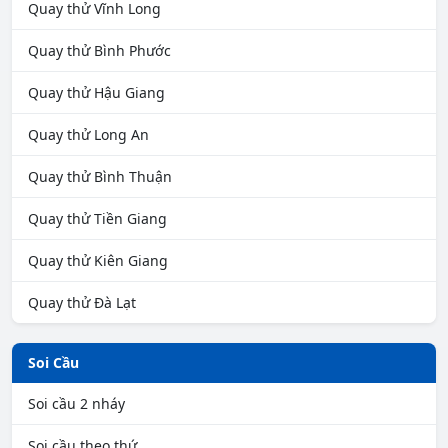
Quay thử Vĩnh Long
Quay thử Bình Phước
Quay thử Hậu Giang
Quay thử Long An
Quay thử Bình Thuận
Quay thử Tiền Giang
Quay thử Kiên Giang
Quay thử Đà Lạt
Soi Cầu
Soi cầu 2 nháy
Soi cầu theo thứ