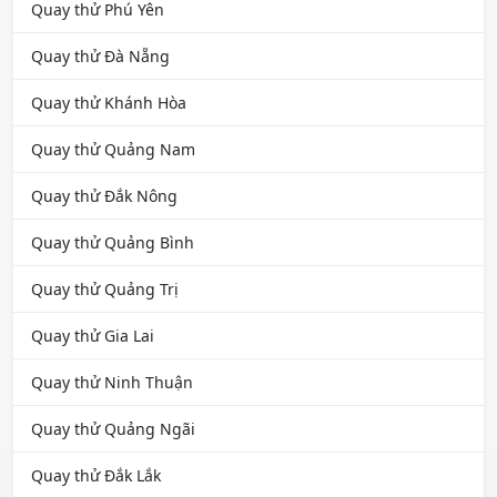
Quay thử Phú Yên
Quay thử Đà Nẵng
Quay thử Khánh Hòa
Quay thử Quảng Nam
Quay thử Đắk Nông
Quay thử Quảng Bình
Quay thử Quảng Trị
Quay thử Gia Lai
Quay thử Ninh Thuận
Quay thử Quảng Ngãi
Quay thử Đắk Lắk