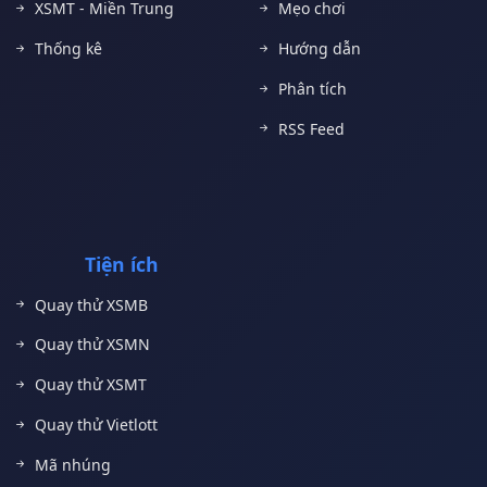
XSMT - Miền Trung
Mẹo chơi
Thống kê
Hướng dẫn
Phân tích
RSS Feed
Tiện ích
Quay thử XSMB
Quay thử XSMN
Quay thử XSMT
Quay thử Vietlott
Mã nhúng