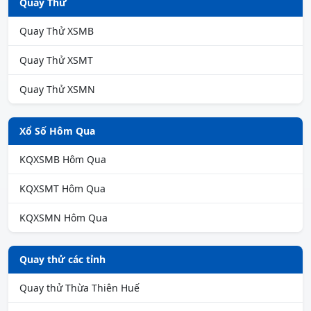
Quay Thử
Quay Thử XSMB
Quay Thử XSMT
Quay Thử XSMN
Xổ Số Hôm Qua
KQXSMB Hôm Qua
KQXSMT Hôm Qua
KQXSMN Hôm Qua
Quay thử các tỉnh
Quay thử Thừa Thiên Huế