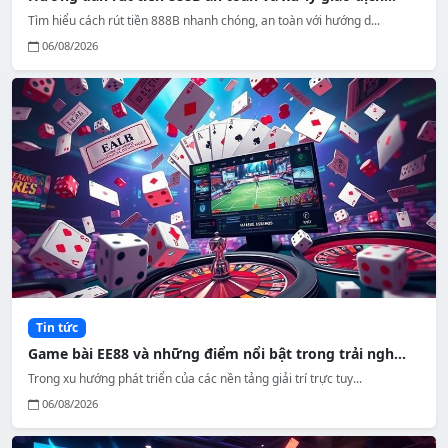
Tìm hiểu cách rút tiền 888B nhanh chóng, an toàn với hướng d...
06/08/2026
Tin tức
Game bài EE88 và những điểm nổi bật trong trải ngh...
Trong xu hướng phát triển của các nền tảng giải trí trực tuy...
06/08/2026