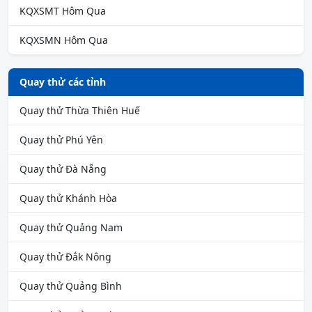
KQXSMT Hôm Qua
KQXSMN Hôm Qua
Quay thử các tỉnh
Quay thử Thừa Thiên Huế
Quay thử Phú Yên
Quay thử Đà Nẵng
Quay thử Khánh Hòa
Quay thử Quảng Nam
Quay thử Đắk Nông
Quay thử Quảng Bình