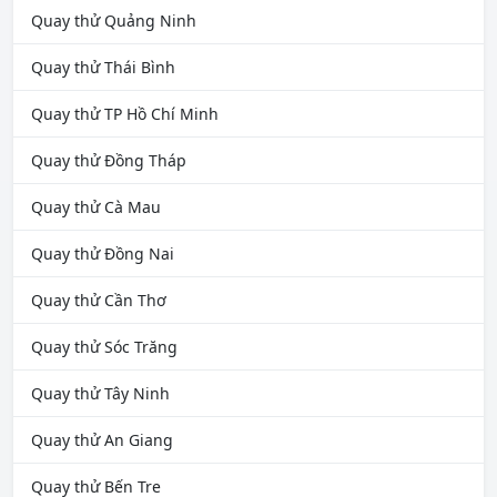
Quay thử Quảng Ninh
Quay thử Thái Bình
Quay thử TP Hồ Chí Minh
Quay thử Đồng Tháp
Quay thử Cà Mau
Quay thử Đồng Nai
Quay thử Cần Thơ
Quay thử Sóc Trăng
Quay thử Tây Ninh
Quay thử An Giang
Quay thử Bến Tre