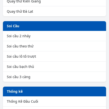
Quay thử Kiên Giang
Quay thử Đà Lạt
Soi Cầu
Soi cầu 2 nháy
Soi cầu theo thứ
Soi cầu lô tô trượt
Soi cầu bạch thủ
Soi cầu 3 càng
Thống kê
Thống Kê Đầu Cuối