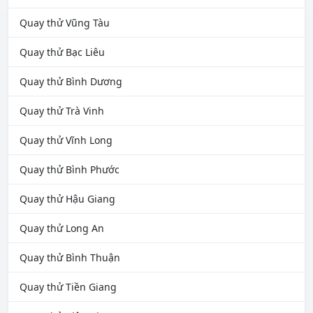
Quay thử Vũng Tàu
Quay thử Bạc Liêu
Quay thử Bình Dương
Quay thử Trà Vinh
Quay thử Vĩnh Long
Quay thử Bình Phước
Quay thử Hậu Giang
Quay thử Long An
Quay thử Bình Thuận
Quay thử Tiền Giang