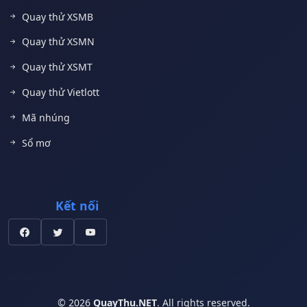
Quay thử XSMB
Quay thử XSMN
Quay thử XSMT
Quay thử Vietlott
Mã nhúng
Sổ mơ
Kết nối
© 2026
QuayThu.NET
. All rights reserved.