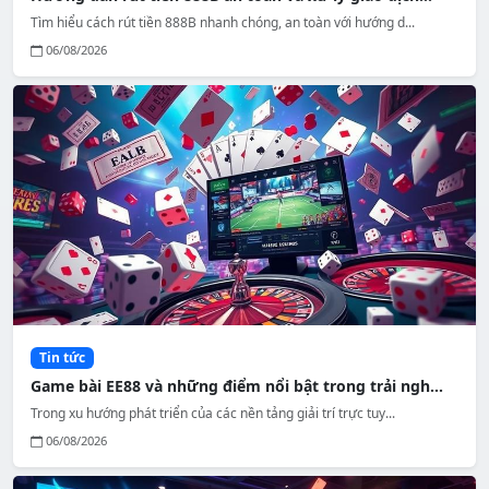
Tìm hiểu cách rút tiền 888B nhanh chóng, an toàn với hướng d...
06/08/2026
Tin tức
Game bài EE88 và những điểm nổi bật trong trải ngh...
Trong xu hướng phát triển của các nền tảng giải trí trực tuy...
06/08/2026