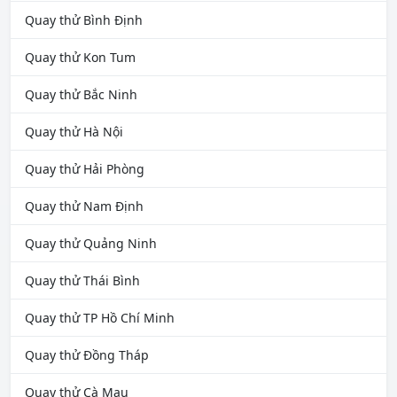
Quay thử Bình Định
Quay thử Kon Tum
Quay thử Bắc Ninh
Quay thử Hà Nội
Quay thử Hải Phòng
Quay thử Nam Định
Quay thử Quảng Ninh
Quay thử Thái Bình
Quay thử TP Hồ Chí Minh
Quay thử Đồng Tháp
Quay thử Cà Mau