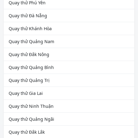
Quay thử Phú Yên
Quay thử Đà Nẵng
Quay thử Khánh Hòa
Quay thử Quảng Nam
Quay thử Đắk Nông
Quay thử Quảng Bình
Quay thử Quảng Trị
Quay thử Gia Lai
Quay thử Ninh Thuận
Quay thử Quảng Ngãi
Quay thử Đắk Lắk