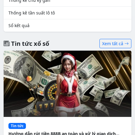
Thống kê chu kỳ gan
Thống kê tần suất lô tô
Sổ kết quả
Tin tức xổ số
Xem tất cả
Tin tức
Hướng dẫn rút tiền 888B an toàn và xử lý giao dịch...