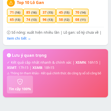
Top 10 Lô Gan
71
85
37
45
70
(16)
(16)
(15)
(15)
(14)
65
74
96
58
08
(13)
(13)
(13)
(12)
(11)
Số nóng: xuất hiện nhiều lần | Lô gan: số kỳ chưa về |
Xem chi tiết →
Lưu ý quan trọng
✓ Kết quả cập nhật nhanh & chính xác |
XSMN
: 16h15 |
XSMT
: 17h15 |
XSMB
: 18h15
⚠️ Thông tin tham khảo - Kết quả chính thức do công ty xổ số công bố
Tin cậy 100%