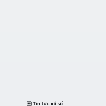
Tin tức xổ số