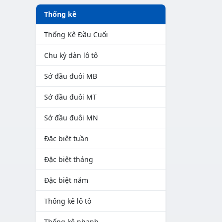
Thống kê
Thống Kê Đầu Cuối
Chu kỳ dàn lô tô
Sớ đầu đuôi MB
Sớ đầu đuôi MT
Sớ đầu đuôi MN
Đặc biệt tuần
Đặc biệt tháng
Đặc biệt năm
Thống kê lô tô
Thống kê nhanh