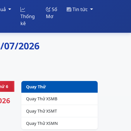
quả
Số
Tin tức
Thống
Mơ
kê
/07/2026
hứ 6
Thứ 7
Chủ Nhật
Quay Thử
026
Quay Thử XSMB
Quay Thử XSMT
Quay Thử XSMN