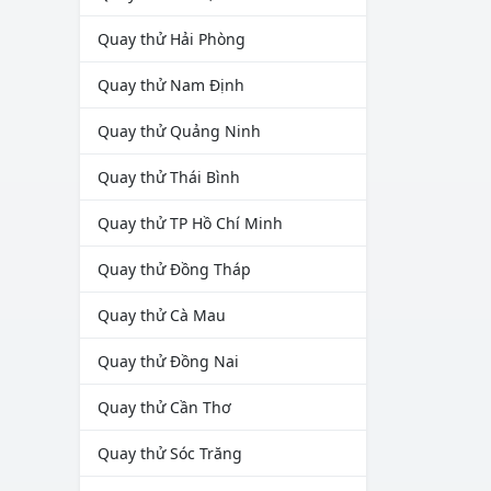
Quay thử Hải Phòng
Quay thử Nam Định
Quay thử Quảng Ninh
Quay thử Thái Bình
Quay thử TP Hồ Chí Minh
Quay thử Đồng Tháp
Quay thử Cà Mau
Quay thử Đồng Nai
Quay thử Cần Thơ
Quay thử Sóc Trăng