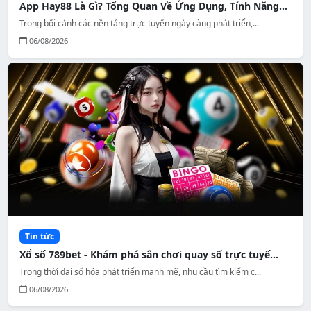
App Hay88 Là Gì? Tổng Quan Về Ứng Dụng, Tính Năng...
Trong bối cảnh các nền tảng trực tuyến ngày càng phát triển,...
06/08/2026
Tin tức
Xổ số 789bet - Khám phá sân chơi quay số trực tuyế...
Trong thời đại số hóa phát triển mạnh mẽ, nhu cầu tìm kiếm c...
06/08/2026