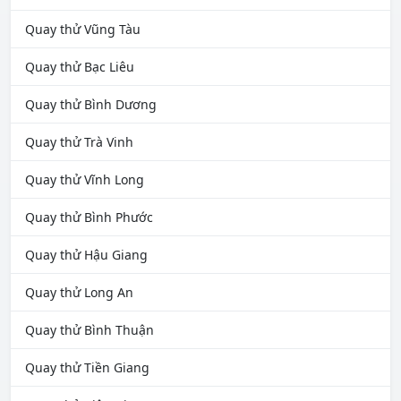
Quay thử Vũng Tàu
Quay thử Bạc Liêu
Quay thử Bình Dương
Quay thử Trà Vinh
Quay thử Vĩnh Long
Quay thử Bình Phước
Quay thử Hậu Giang
Quay thử Long An
Quay thử Bình Thuận
Quay thử Tiền Giang