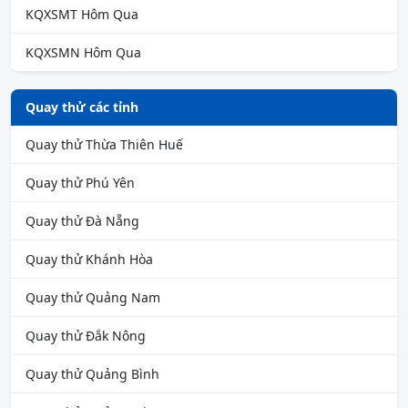
KQXSMT Hôm Qua
KQXSMN Hôm Qua
Quay thử các tỉnh
Quay thử Thừa Thiên Huế
Quay thử Phú Yên
Quay thử Đà Nẵng
Quay thử Khánh Hòa
Quay thử Quảng Nam
Quay thử Đắk Nông
Quay thử Quảng Bình