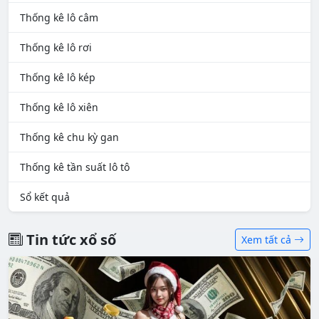
Thống kê lô câm
Thống kê lô rơi
Thống kê lô kép
Thống kê lô xiên
Thống kê chu kỳ gan
Thống kê tần suất lô tô
Sổ kết quả
Tin tức xổ số
Xem tất cả