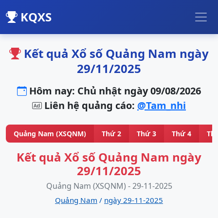
KQXS
Kết quả Xổ số Quảng Nam ngày
29/11/2025
Hôm nay: Chủ nhật ngày 09/08/2026
Liên hệ quảng cáo:
@Tam_nhi
Quảng Nam (XSQNM)
Thứ 2
Thứ 3
Thứ 4
Th
Kết quả Xổ số Quảng Nam ngày
29/11/2025
Quảng Nam (XSQNM) - 29-11-2025
Quảng Nam
/
ngày 29-11-2025