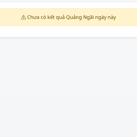
Chưa có kết quả Quảng Ngãi ngày này