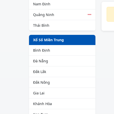
Nam Định
Quảng Ninh
•••
Thái Bình
Xổ Số Miền Trung
Bình Định
Đà Nẵng
Đắk Lắk
Đắk Nông
Gia Lai
Khánh Hòa