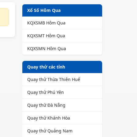
Xổ Số Hôm Qua
KQXSMB Hôm Qua
KQXSMT Hôm Qua
KQXSMN Hôm Qua
Quay thử các tỉnh
Quay thử Thừa Thiên Huế
Quay thử Phú Yên
Quay thử Đà Nẵng
Quay thử Khánh Hòa
Quay thử Quảng Nam