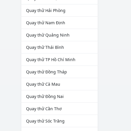
Quay thử Hải Phòng
Quay thử Nam Định
Quay thử Quảng Ninh
Quay thử Thái Bình
Quay thử TP Hồ Chí Minh
Quay thử Đồng Tháp
Quay thử Cà Mau
Quay thử Đồng Nai
Quay thử Cần Thơ
Quay thử Sóc Trăng