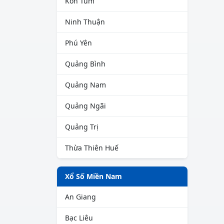
Kon Tum
Ninh Thuận
Phú Yên
Quảng Bình
Quảng Nam
Quảng Ngãi
Quảng Trị
Thừa Thiên Huế
Xổ Số Miền Nam
An Giang
Bạc Liêu