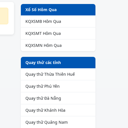
Xổ Số Hôm Qua
KQXSMB Hôm Qua
KQXSMT Hôm Qua
KQXSMN Hôm Qua
Quay thử các tỉnh
Quay thử Thừa Thiên Huế
Quay thử Phú Yên
Quay thử Đà Nẵng
Quay thử Khánh Hòa
Quay thử Quảng Nam