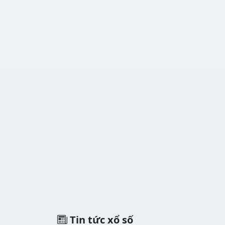
Tin tức xổ số