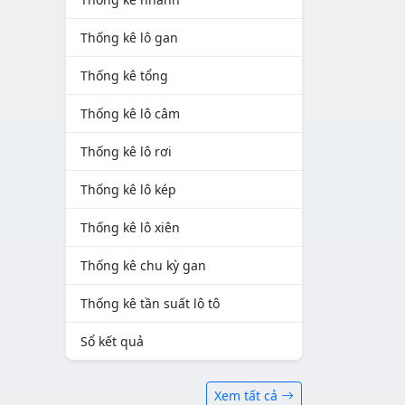
Thống kê lô gan
Thống kê tổng
Thống kê lô câm
Thống kê lô rơi
Thống kê lô kép
Thống kê lô xiên
Thống kê chu kỳ gan
Thống kê tần suất lô tô
Sổ kết quả
Xem tất cả