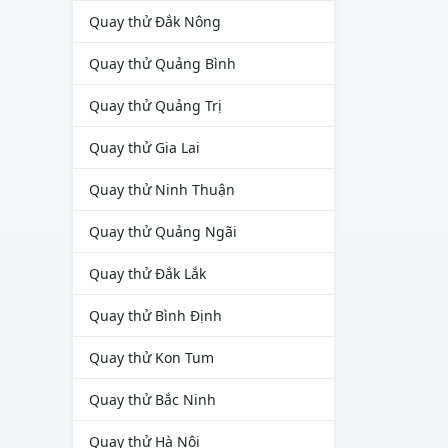
Quay thử Đắk Nông
Quay thử Quảng Bình
Quay thử Quảng Trị
Quay thử Gia Lai
Quay thử Ninh Thuận
Quay thử Quảng Ngãi
Quay thử Đắk Lắk
Quay thử Bình Định
Quay thử Kon Tum
Quay thử Bắc Ninh
Quay thử Hà Nội