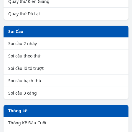
Quay thử Kiên Giang
Quay thử Đà Lạt
Soi Cầu
Soi cầu 2 nháy
Soi cầu theo thứ
Soi cầu lô tô trượt
Soi cầu bạch thủ
Soi cầu 3 càng
Thống kê
Thống Kê Đầu Cuối