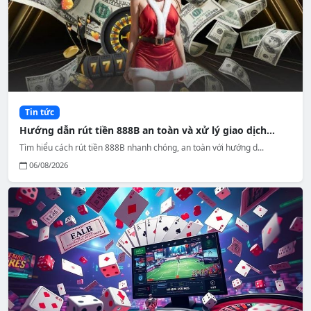
Tin tức
Hướng dẫn rút tiền 888B an toàn và xử lý giao dịch...
Tìm hiểu cách rút tiền 888B nhanh chóng, an toàn với hướng d...
06/08/2026