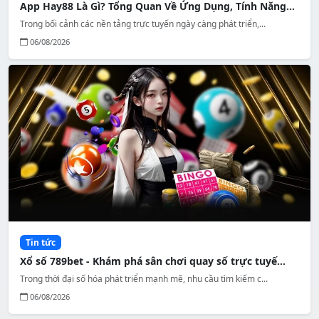
App Hay88 Là Gì? Tổng Quan Về Ứng Dụng, Tính Năng...
Trong bối cảnh các nền tảng trực tuyến ngày càng phát triển,...
06/08/2026
Tin tức
Xổ số 789bet - Khám phá sân chơi quay số trực tuyế...
Trong thời đại số hóa phát triển mạnh mẽ, nhu cầu tìm kiếm c...
06/08/2026