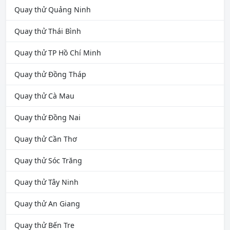
Quay thử Quảng Ninh
Quay thử Thái Bình
Quay thử TP Hồ Chí Minh
Quay thử Đồng Tháp
Quay thử Cà Mau
Quay thử Đồng Nai
Quay thử Cần Thơ
Quay thử Sóc Trăng
Quay thử Tây Ninh
Quay thử An Giang
Quay thử Bến Tre