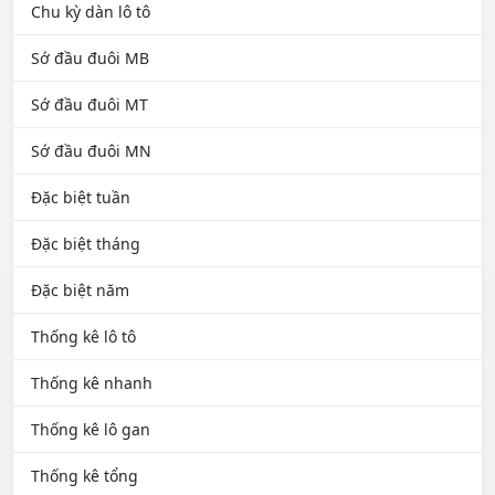
Chu kỳ dàn lô tô
Sớ đầu đuôi MB
Sớ đầu đuôi MT
Sớ đầu đuôi MN
Đặc biệt tuần
Đặc biệt tháng
Đặc biệt năm
Thống kê lô tô
Thống kê nhanh
Thống kê lô gan
Thống kê tổng