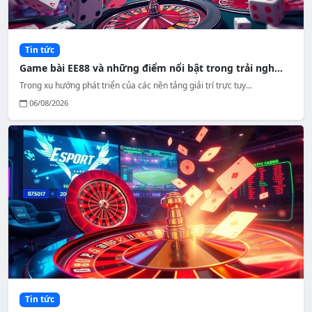
Tin tức
Game bài EE88 và những điểm nổi bật trong trải ngh...
Trong xu hướng phát triển của các nền tảng giải trí trực tuy...
06/08/2026
Tin tức