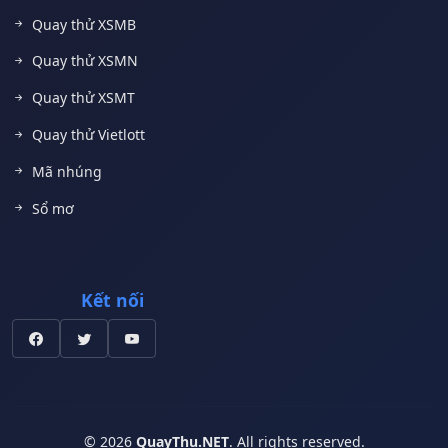
Quay thử XSMB
Quay thử XSMN
Quay thử XSMT
Quay thử Vietlott
Mã nhúng
Sổ mơ
Kết nối
© 2026
QuayThu.NET
. All rights reserved.