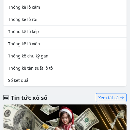
Thống kê lô câm
Thống kê lô rơi
Thống kê lô kép
Thống kê lô xiên
Thống kê chu kỳ gan
Thống kê tần suất lô tô
Sổ kết quả
Tin tức xổ số
Xem tất cả