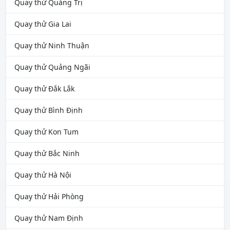
Quay thử Quảng Trị
Quay thử Gia Lai
Quay thử Ninh Thuận
Quay thử Quảng Ngãi
Quay thử Đắk Lắk
Quay thử Bình Định
Quay thử Kon Tum
Quay thử Bắc Ninh
Quay thử Hà Nội
Quay thử Hải Phòng
Quay thử Nam Định