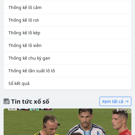
Thống kê lô câm
Thống kê lô rơi
Thống kê lô kép
Thống kê lô xiên
Thống kê chu kỳ gan
Thống kê tần suất lô tô
Sổ kết quả
Tin tức xổ số
Xem tất cả