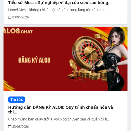
Tiểu sử Messi: Sự nghiệp vĩ đại của siêu sao bóng...
Lionel Messi không chỉ là một cái tên trong làng túc cầu, an...
03/06/2026
Tin tức
Hướng dẫn ĐĂNG KÝ ALO8: Quy trình chuẩn hóa và
thi...
Chào mừng bạn quay trở lại với blog chuyên sâu về quản trị h...
23/05/2026