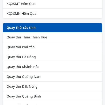
KQXSMT Hôm Qua
KQXSMN Hôm Qua
Quay thử các tỉnh
Quay thử Thừa Thiên Huế
Quay thử Phú Yên
Quay thử Đà Nẵng
Quay thử Khánh Hòa
Quay thử Quảng Nam
Quay thử Đắk Nông
Quay thử Quảng Bình