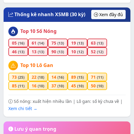
Thống kê nhanh XSMB (30 kỳ)
Xem đầy đủ
Top 10 Số Nóng
05
61
75
19
63
(16)
(14)
(13)
(13)
(13)
46
13
90
10
52
(13)
(13)
(13)
(12)
(12)
Top 10 Lô Gan
73
22
14
89
71
(25)
(18)
(16)
(15)
(11)
85
16
37
45
50
(11)
(10)
(10)
(10)
(10)
Số nóng: xuất hiện nhiều lần | Lô gan: số kỳ chưa về |
Xem chi tiết →
Lưu ý quan trọng