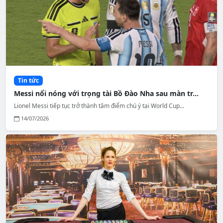
Tin tức
Messi nổi nóng với trọng tài Bồ Đào Nha sau màn tr...
Lionel Messi tiếp tục trở thành tâm điểm chú ý tại World Cup...
14/07/2026