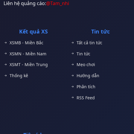
Liên hệ quảng cáo:
@Tam_nhi
Kết quả XS
Tin tức
XSMB - Miền Bắc
Tất cả tin tức
XSMN - Miền Nam
Tin tức
XSMT - Miền Trung
Mẹo chơi
Thống kê
Hướng dẫn
Phân tích
RSS Feed