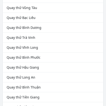
Quay thử Vũng Tàu
Quay thử Bạc Liêu
Quay thử Bình Dương
Quay thử Trà Vinh
Quay thử Vĩnh Long
Quay thử Bình Phước
Quay thử Hậu Giang
Quay thử Long An
Quay thử Bình Thuận
Quay thử Tiền Giang