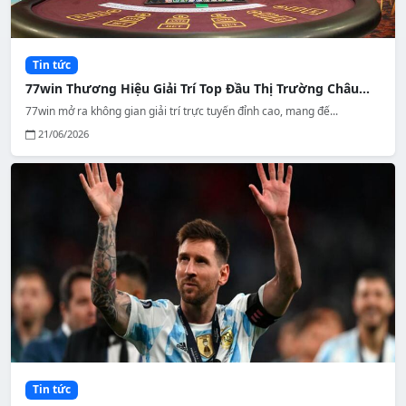
Tin tức
77win Thương Hiệu Giải Trí Top Đầu Thị Trường Châu...
77win mở ra không gian giải trí trực tuyến đỉnh cao, mang đế...
21/06/2026
Tin tức