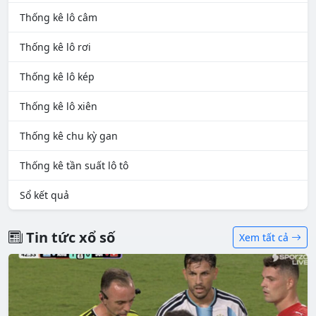
Thống kê lô câm
Thống kê lô rơi
Thống kê lô kép
Thống kê lô xiên
Thống kê chu kỳ gan
Thống kê tần suất lô tô
Sổ kết quả
Tin tức xổ số
Xem tất cả