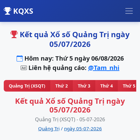
KQXS
Kết quả Xổ số Quảng Trị ngày
05/07/2026
Hôm nay: Thứ 5 ngày 06/08/2026
Liên hệ quảng cáo:
@Tam_nhi
Quảng Trị (XSQT)
Thứ 2
Thứ 3
Thứ 4
Thứ 5
Kết quả Xổ số Quảng Trị ngày
05/07/2026
Quảng Trị (XSQT) - 05-07-2026
Quảng Trị
/
ngày 05-07-2026