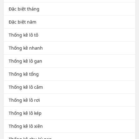
Đặc biệt tháng
Đặc biệt năm
Thống kê lô tô
Thống kê nhanh
Thống kê lô gan
Thống kê tổng
Thống kê lô câm
Thống kê lô rơi
Thống kê lô kép
Thống kê lô xiên