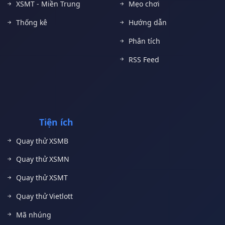
XSMT - Miền Trung
Mẹo chơi
Thống kê
Hướng dẫn
Phân tích
RSS Feed
Tiện ích
Quay thử XSMB
Quay thử XSMN
Quay thử XSMT
Quay thử Vietlott
Mã nhúng