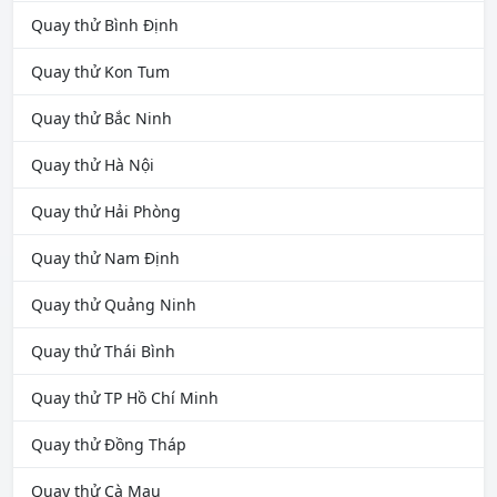
Quay thử Bình Định
Quay thử Kon Tum
Quay thử Bắc Ninh
Quay thử Hà Nội
Quay thử Hải Phòng
Quay thử Nam Định
Quay thử Quảng Ninh
Quay thử Thái Bình
Quay thử TP Hồ Chí Minh
Quay thử Đồng Tháp
Quay thử Cà Mau