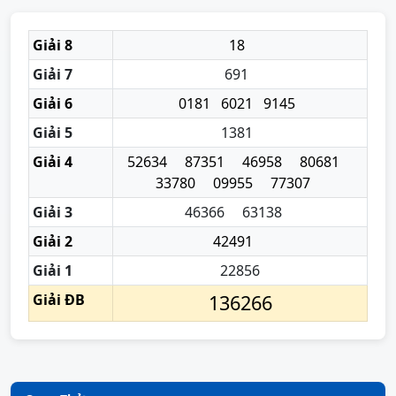
Giải 8
18
Giải 7
691
Giải 6
0181
6021
9145
Giải 5
1381
Giải 4
52634
87351
46958
80681
33780
09955
77307
Giải 3
46366
63138
Giải 2
42491
Giải 1
22856
Giải ĐB
136266