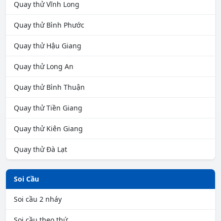
Quay thử Vĩnh Long
Quay thử Bình Phước
Quay thử Hậu Giang
Quay thử Long An
Quay thử Bình Thuận
Quay thử Tiền Giang
Quay thử Kiên Giang
Quay thử Đà Lạt
Soi Cầu
Soi cầu 2 nháy
Soi cầu theo thứ