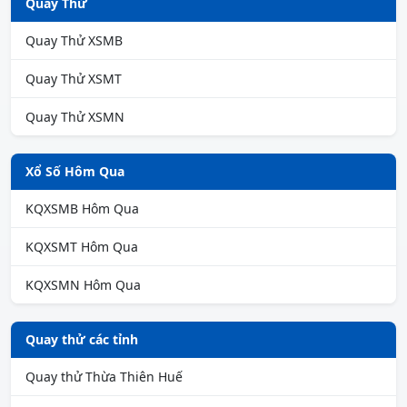
Quay Thử
Quay Thử XSMB
Quay Thử XSMT
Quay Thử XSMN
Xổ Số Hôm Qua
KQXSMB Hôm Qua
KQXSMT Hôm Qua
KQXSMN Hôm Qua
Quay thử các tỉnh
Quay thử Thừa Thiên Huế