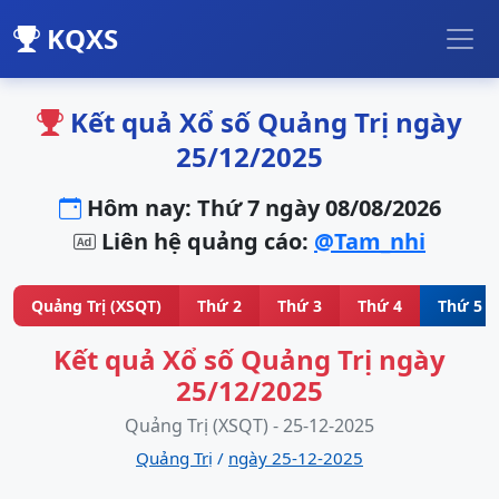
KQXS
Kết quả Xổ số Quảng Trị ngày
25/12/2025
Hôm nay: Thứ 7 ngày 08/08/2026
Liên hệ quảng cáo:
@Tam_nhi
Quảng Trị (XSQT)
Thứ 2
Thứ 3
Thứ 4
Thứ 5
Kết quả Xổ số Quảng Trị ngày
25/12/2025
Quảng Trị (XSQT) - 25-12-2025
Quảng Trị
/
ngày 25-12-2025