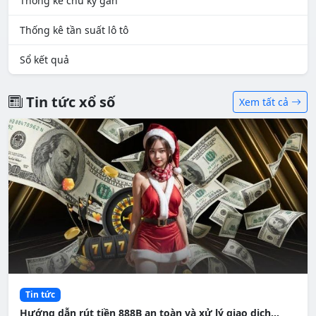
Thống kê chu kỳ gan
Thống kê tần suất lô tô
Sổ kết quả
Tin tức xổ số
Xem tất cả
Tin tức
Hướng dẫn rút tiền 888B an toàn và xử lý giao dịch...