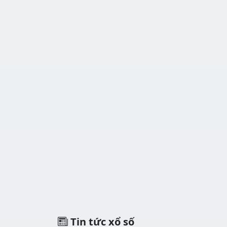
Tin tức xổ số