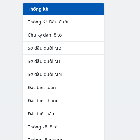
Thống kê
Thống Kê Đầu Cuối
Chu kỳ dàn lô tô
Sớ đầu đuôi MB
Sớ đầu đuôi MT
Sớ đầu đuôi MN
Đặc biệt tuần
Đặc biệt tháng
Đặc biệt năm
Thống kê lô tô
Thống kê nhanh