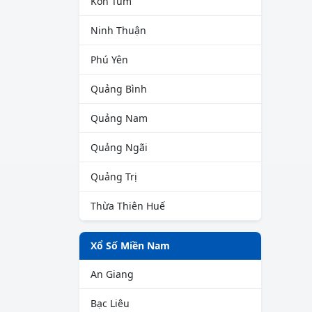
Kon Tum
Ninh Thuận
Phú Yên
Quảng Bình
Quảng Nam
Quảng Ngãi
Quảng Trị
Thừa Thiên Huế
Xổ Số Miền Nam
An Giang
Bạc Liêu