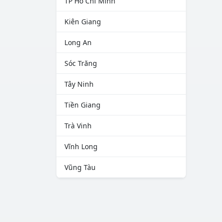
TP Hồ Chí Minh
Kiên Giang
Long An
Sóc Trăng
Tây Ninh
Tiền Giang
Trà Vinh
Vĩnh Long
Vũng Tàu