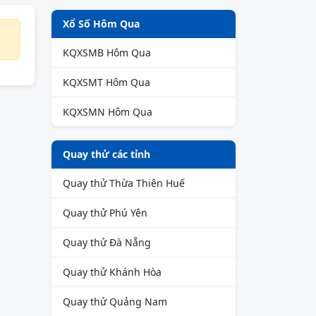
Xổ Số Hôm Qua
KQXSMB Hôm Qua
KQXSMT Hôm Qua
KQXSMN Hôm Qua
Quay thử các tỉnh
Quay thử Thừa Thiên Huế
Quay thử Phú Yên
Quay thử Đà Nẵng
Quay thử Khánh Hòa
Quay thử Quảng Nam