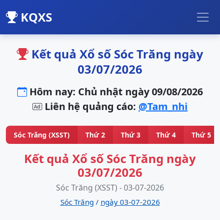
KQXS
Kết quả Xổ số Sóc Trăng ngày
03/07/2026
Hôm nay: Chủ nhật ngày 09/08/2026
Liên hệ quảng cáo:
@Tam_nhi
Sóc Trăng (XSST)
Thứ 2
Thứ 3
Thứ 4
Thứ 5
Kết quả Xổ số Sóc Trăng ngày
03/07/2026
Sóc Trăng (XSST) - 03-07-2026
Sóc Trăng
/
ngày 03-07-2026