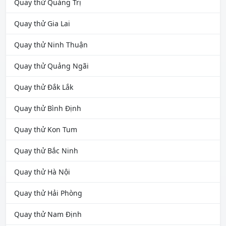
Quay thử Quảng Trị
Quay thử Gia Lai
Quay thử Ninh Thuận
Quay thử Quảng Ngãi
Quay thử Đắk Lắk
Quay thử Bình Định
Quay thử Kon Tum
Quay thử Bắc Ninh
Quay thử Hà Nội
Quay thử Hải Phòng
Quay thử Nam Định