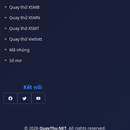
Quay thử XSMB
Quay thử XSMN
Quay thử XSMT
Quay thử Vietlott
Mã nhúng
Sổ mơ
Kết nối
© 2026
QuayThu.NET
. All rights reserved.