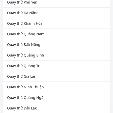
Quay thử Phú Yên
Quay thử Đà Nẵng
Quay thử Khánh Hòa
Quay thử Quảng Nam
Quay thử Đắk Nông
Quay thử Quảng Bình
Quay thử Quảng Trị
Quay thử Gia Lai
Quay thử Ninh Thuận
Quay thử Quảng Ngãi
Quay thử Đắk Lắk