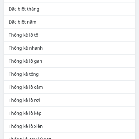
Đặc biệt tháng
Đặc biệt năm
Thống kê lô tô
Thống kê nhanh
Thống kê lô gan
Thống kê tổng
Thống kê lô câm
Thống kê lô rơi
Thống kê lô kép
Thống kê lô xiên