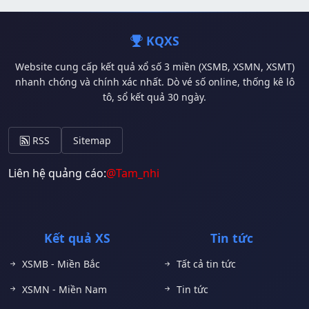
KQXS
Website cung cấp kết quả xổ số 3 miền (XSMB, XSMN, XSMT)
nhanh chóng và chính xác nhất. Dò vé số online, thống kê lô
tô, sổ kết quả 30 ngày.
RSS
Sitemap
Liên hệ quảng cáo:
@Tam_nhi
Kết quả XS
Tin tức
XSMB - Miền Bắc
Tất cả tin tức
XSMN - Miền Nam
Tin tức