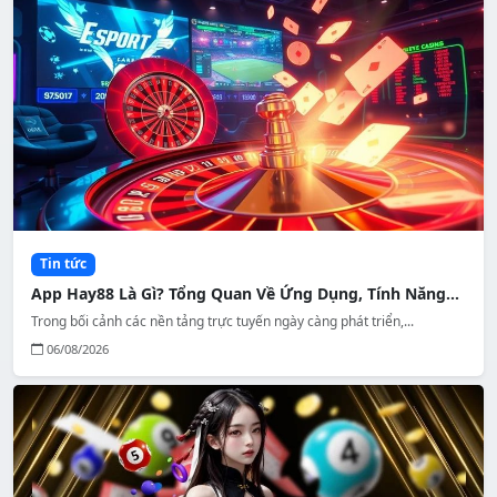
Tin tức
App Hay88 Là Gì? Tổng Quan Về Ứng Dụng, Tính Năng...
Trong bối cảnh các nền tảng trực tuyến ngày càng phát triển,...
06/08/2026