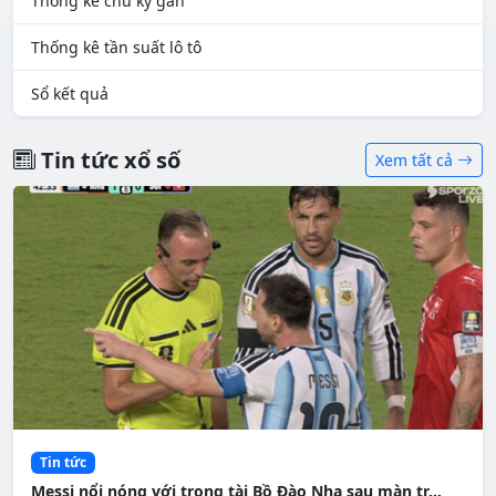
Thống kê chu kỳ gan
Thống kê tần suất lô tô
Sổ kết quả
Tin tức xổ số
Xem tất cả
Tin tức
Messi nổi nóng với trọng tài Bồ Đào Nha sau màn tr...