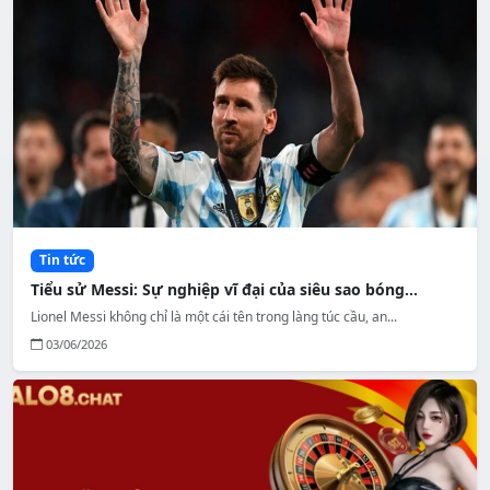
Tin tức
Tiểu sử Messi: Sự nghiệp vĩ đại của siêu sao bóng...
Lionel Messi không chỉ là một cái tên trong làng túc cầu, an...
03/06/2026