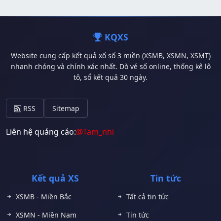
KQXS
Website cung cấp kết quả xổ số 3 miền (XSMB, XSMN, XSMT)
nhanh chóng và chính xác nhất. Dò vé số online, thống kê lô
tô, sổ kết quả 30 ngày.
RSS
Sitemap
Liên hệ quảng cáo:
@Tam_nhi
Kết quả XS
Tin tức
XSMB - Miền Bắc
Tất cả tin tức
XSMN - Miền Nam
Tin tức