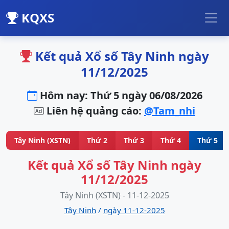
KQXS
Kết quả Xổ số Tây Ninh ngày
11/12/2025
Hôm nay: Thứ 5 ngày 06/08/2026
Liên hệ quảng cáo:
@Tam_nhi
Tây Ninh (XSTN)
Thứ 2
Thứ 3
Thứ 4
Thứ 5
Kết quả Xổ số Tây Ninh ngày
11/12/2025
Tây Ninh (XSTN) - 11-12-2025
Tây Ninh
/
ngày 11-12-2025