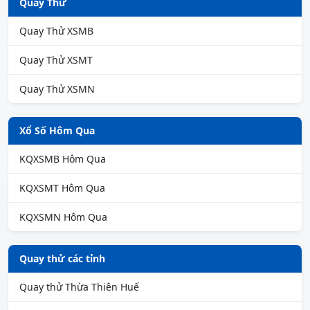
Quay Thử
Quay Thử XSMB
Quay Thử XSMT
Quay Thử XSMN
Xổ Số Hôm Qua
KQXSMB Hôm Qua
KQXSMT Hôm Qua
KQXSMN Hôm Qua
Quay thử các tỉnh
Quay thử Thừa Thiên Huế