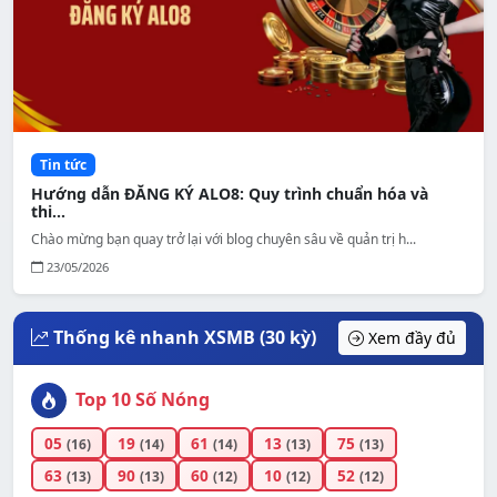
Tin tức
Hướng dẫn ĐĂNG KÝ ALO8: Quy trình chuẩn hóa và
thi...
Chào mừng bạn quay trở lại với blog chuyên sâu về quản trị h...
23/05/2026
Thống kê nhanh XSMB (30 kỳ)
Xem đầy đủ
Top 10 Số Nóng
05
19
61
13
75
(16)
(14)
(14)
(13)
(13)
63
90
60
10
52
(13)
(13)
(12)
(12)
(12)