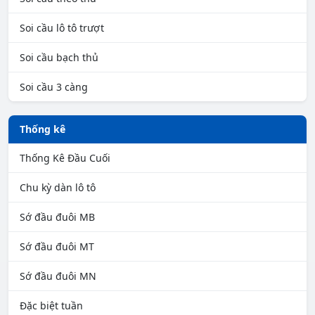
Soi cầu lô tô trượt
Soi cầu bạch thủ
Soi cầu 3 càng
Thống kê
Thống Kê Đầu Cuối
Chu kỳ dàn lô tô
Sớ đầu đuôi MB
Sớ đầu đuôi MT
Sớ đầu đuôi MN
Đặc biệt tuần