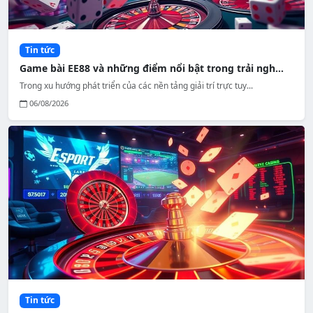
Tin tức
Game bài EE88 và những điểm nổi bật trong trải ngh...
Trong xu hướng phát triển của các nền tảng giải trí trực tuy...
06/08/2026
Tin tức