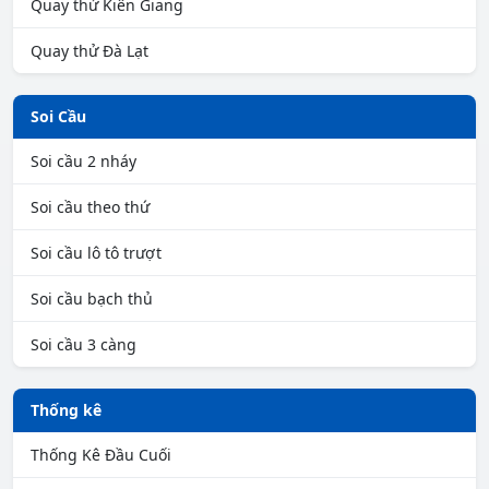
Quay thử Kiên Giang
Quay thử Đà Lạt
Soi Cầu
Soi cầu 2 nháy
Soi cầu theo thứ
Soi cầu lô tô trượt
Soi cầu bạch thủ
Soi cầu 3 càng
Thống kê
Thống Kê Đầu Cuối