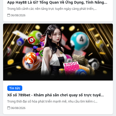
App Hay88 Là Gì? Tổng Quan Về Ứng Dụng, Tính Năng...
Trong bối cảnh các nền tảng trực tuyến ngày càng phát triển,...
06/08/2026
Tin tức
Xổ số 789bet - Khám phá sân chơi quay số trực tuyế...
Trong thời đại số hóa phát triển mạnh mẽ, nhu cầu tìm kiếm c...
06/08/2026