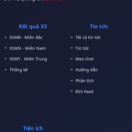
Kết quả XS
Tin tức
XSMB - Miền Bắc
Tất cả tin tức
XSMN - Miền Nam
Tin tức
XSMT - Miền Trung
Mẹo chơi
Thống kê
Hướng dẫn
Phân tích
RSS Feed
Tiện ích