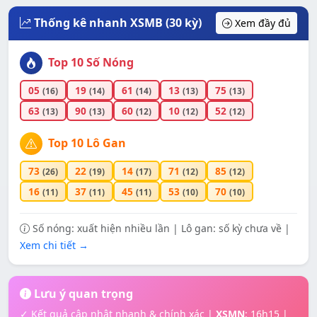
Thống kê nhanh XSMB (30 kỳ)
Xem đầy đủ
Top 10 Số Nóng
05
19
61
13
75
(16)
(14)
(14)
(13)
(13)
63
90
60
10
52
(13)
(13)
(12)
(12)
(12)
Top 10 Lô Gan
73
22
14
71
85
(26)
(19)
(17)
(12)
(12)
16
37
45
53
70
(11)
(11)
(11)
(10)
(10)
Số nóng: xuất hiện nhiều lần | Lô gan: số kỳ chưa về |
Xem chi tiết →
Lưu ý quan trọng
✓ Kết quả cập nhật nhanh & chính xác |
XSMN
: 16h15 |