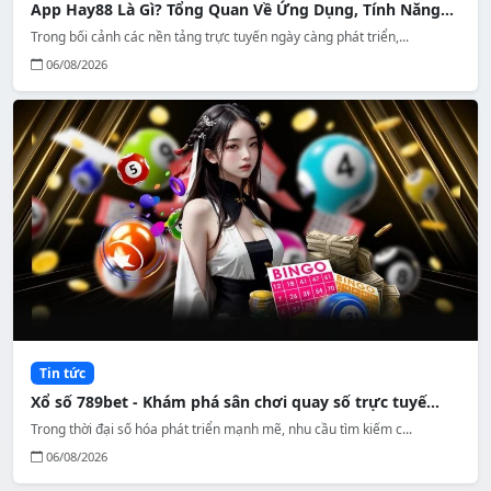
App Hay88 Là Gì? Tổng Quan Về Ứng Dụng, Tính Năng...
Trong bối cảnh các nền tảng trực tuyến ngày càng phát triển,...
06/08/2026
Tin tức
Xổ số 789bet - Khám phá sân chơi quay số trực tuyế...
Trong thời đại số hóa phát triển mạnh mẽ, nhu cầu tìm kiếm c...
06/08/2026