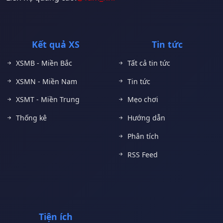
Kết quả XS
Tin tức
XSMB - Miền Bắc
Tất cả tin tức
XSMN - Miền Nam
Tin tức
XSMT - Miền Trung
Mẹo chơi
Thống kê
Hướng dẫn
Phân tích
RSS Feed
Tiện ích