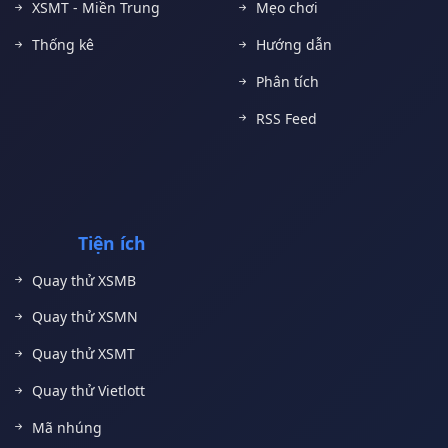
XSMT - Miền Trung
Mẹo chơi
Thống kê
Hướng dẫn
Phân tích
RSS Feed
Tiện ích
Quay thử XSMB
Quay thử XSMN
Quay thử XSMT
Quay thử Vietlott
Mã nhúng