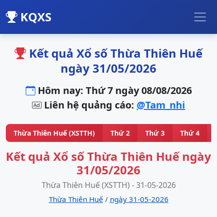
KQXS
Kết quả Xổ số Thừa Thiên Huế
ngày 31/05/2026
Hôm nay: Thứ 7 ngày 08/08/2026
Liên hệ quảng cáo:
@Tam_nhi
Thừa Thiên Huế (XSTTH)
Thứ 2
Thứ 3
Thứ 4
Kết quả Xổ số Thừa Thiên Huế ngày
31/05/2026
Thừa Thiên Huế (XSTTH) - 31-05-2026
Thừa Thiên Huế
/
ngày 31-05-2026