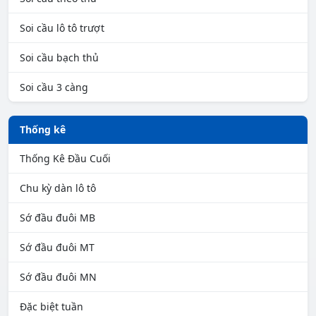
Soi cầu lô tô trượt
Soi cầu bạch thủ
Soi cầu 3 càng
Thống kê
Thống Kê Đầu Cuối
Chu kỳ dàn lô tô
Sớ đầu đuôi MB
Sớ đầu đuôi MT
Sớ đầu đuôi MN
Đặc biệt tuần