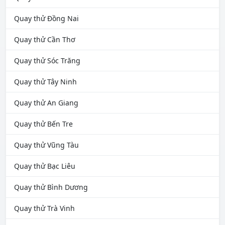
Quay thử Đồng Nai
Quay thử Cần Thơ
Quay thử Sóc Trăng
Quay thử Tây Ninh
Quay thử An Giang
Quay thử Bến Tre
Quay thử Vũng Tàu
Quay thử Bạc Liêu
Quay thử Bình Dương
Quay thử Trà Vinh