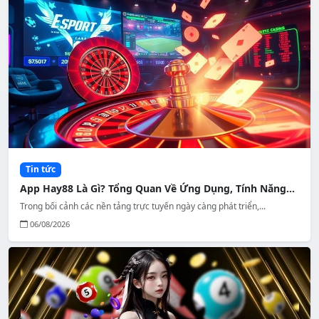
Tin tức
App Hay88 Là Gì? Tổng Quan Về Ứng Dụng, Tính Năng...
Trong bối cảnh các nền tảng trực tuyến ngày càng phát triển,...
06/08/2026