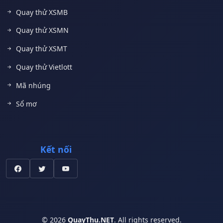
Quay thử XSMB
Quay thử XSMN
Quay thử XSMT
Quay thử Vietlott
Mã nhúng
Sổ mơ
Kết nối
© 2026
QuayThu.NET
. All rights reserved.