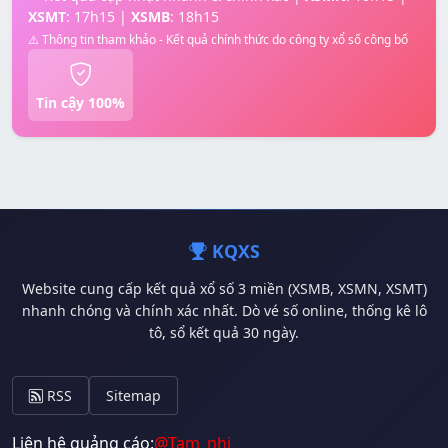
XSMT
: 17h15 |
XSMB
: 18h15
⚠️ Thông tin tham khảo - Kết quả chính thức do công ty xổ số công bố
Tin cậy 100%
KQXS
Website cung cấp kết quả xổ số 3 miền (XSMB, XSMN, XSMT)
nhanh chóng và chính xác nhất. Dò vé số online, thống kê lô
tô, sổ kết quả 30 ngày.
RSS
Sitemap
Liên hệ quảng cáo:
@Tam_nhi