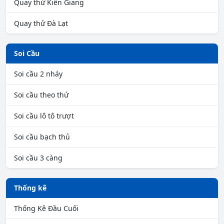
Quay thử Kiên Giang
Quay thử Đà Lạt
Soi Cầu
Soi cầu 2 nháy
Soi cầu theo thứ
Soi cầu lô tô trượt
Soi cầu bạch thủ
Soi cầu 3 càng
Thống kê
Thống Kê Đầu Cuối