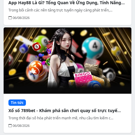
App Hay88 Là Gì? Tổng Quan Về Ứng Dụng, Tính Năng...
Trong bối cảnh các nền tảng trực tuyến ngày càng phát triển,...
06/08/2026
Tin tức
Xổ số 789bet - Khám phá sân chơi quay số trực tuyế...
Trong thời đại số hóa phát triển mạnh mẽ, nhu cầu tìm kiếm c...
06/08/2026