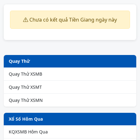
Chưa có kết quả Tiền Giang ngày này
Quay Thử
Quay Thử XSMB
Quay Thử XSMT
Quay Thử XSMN
Xổ Số Hôm Qua
KQXSMB Hôm Qua