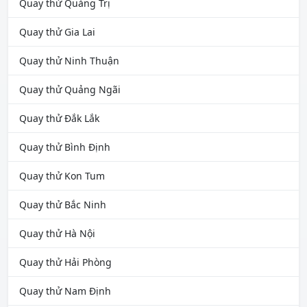
Quay thử Quảng Trị
Quay thử Gia Lai
Quay thử Ninh Thuận
Quay thử Quảng Ngãi
Quay thử Đắk Lắk
Quay thử Bình Định
Quay thử Kon Tum
Quay thử Bắc Ninh
Quay thử Hà Nội
Quay thử Hải Phòng
Quay thử Nam Định