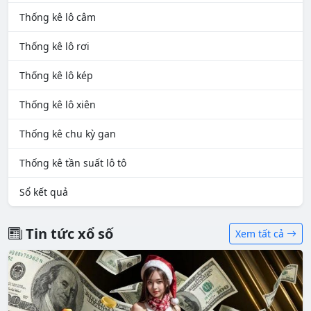
Thống kê lô câm
Thống kê lô rơi
Thống kê lô kép
Thống kê lô xiên
Thống kê chu kỳ gan
Thống kê tần suất lô tô
Sổ kết quả
Tin tức xổ số
Xem tất cả