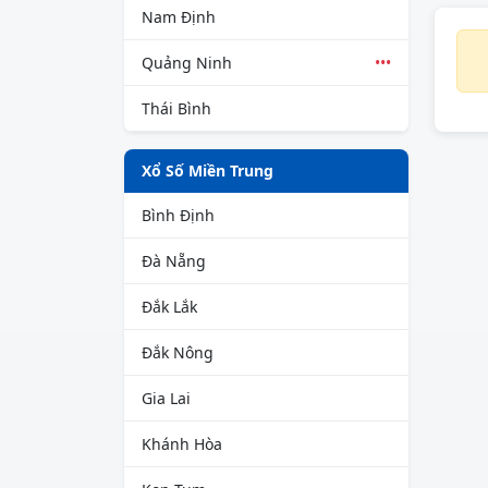
Nam Định
Quảng Ninh
•••
Thái Bình
Xổ Số Miền Trung
Bình Định
Đà Nẵng
Đắk Lắk
Đắk Nông
Gia Lai
Khánh Hòa