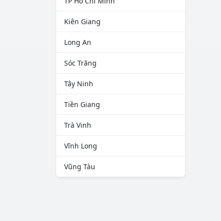
TP Hồ Chí Minh
Kiên Giang
Long An
Sóc Trăng
Tây Ninh
Tiền Giang
Trà Vinh
Vĩnh Long
Vũng Tàu