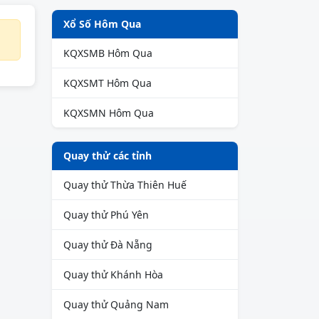
Xổ Số Hôm Qua
KQXSMB Hôm Qua
KQXSMT Hôm Qua
KQXSMN Hôm Qua
Quay thử các tỉnh
Quay thử Thừa Thiên Huế
Quay thử Phú Yên
Quay thử Đà Nẵng
Quay thử Khánh Hòa
Quay thử Quảng Nam