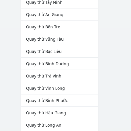
Quay thử Tây Ninh
Quay thử An Giang
Quay thử Bến Tre
Quay thử Vũng Tàu
Quay thử Bạc Liêu
Quay thử Bình Dương
Quay thử Trà Vinh
Quay thử Vĩnh Long
Quay thử Bình Phước
Quay thử Hậu Giang
Quay thử Long An