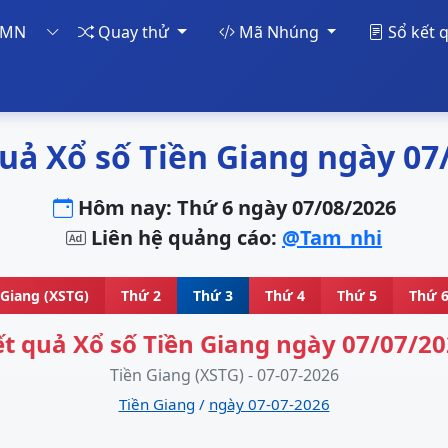
SMN
Quay thử
Mã Nhúng
Sổ kết 
uả Xổ số Tiền Giang ngày 07
Hôm nay: Thứ 6 ngày 07/08/2026
Liên hệ quảng cáo:
@Tam_nhi
 Giang (XSTG)
Thứ 2
Thứ 3
Thứ 4
Thứ 5
Thứ 
t quả Xổ số Tiền Giang ngày 07/07/2
Tiền Giang (XSTG) - 07-07-2026
Tiền Giang
/
ngày 07-07-2026